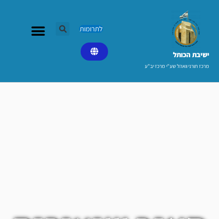
ילוג
תוכן
לתרומות
ישיבת הכותל​
מרכז תורני וואהל שע"י מרכז יב"ע