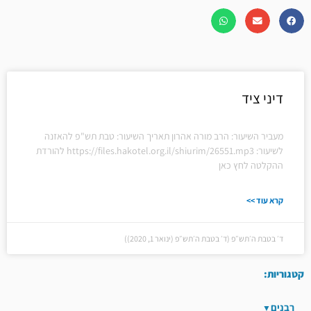
דיני ציד
מעביר השיעור: הרב מורה אהרון תאריך השיעור: טבת תש"פ להאזנה
לשיעור: https://files.hakotel.org.il/shiurim/26551.mp3 להורדת
ההקלטה לחץ כאן
קרא עוד >>
ד׳ בטבת ה׳תש״פ (ד׳ בטבת ה׳תש״פ (ינואר 1, 2020))
קטגוריות:
רבנים