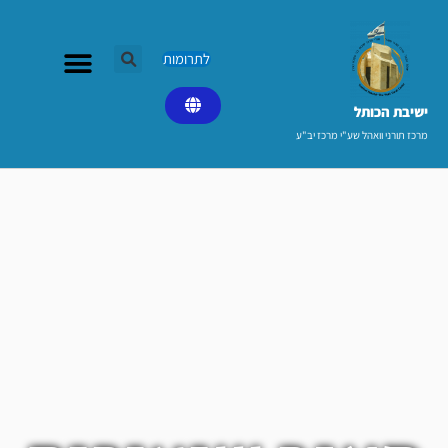
ילוג
תוכן
לתרומות
ישיבת הכותל​
מרכז תורני וואהל שע"י מרכז יב"ע