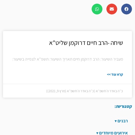
שיחה -הרב חיים דרוקמן שליט"א
מעביר השיעור: הרב דרוקמן חיים תאריך השיעור: תשפ"א לצפייה בשיעור:
קרא עוד >>
כ״ה באדר ה׳תשפ״א (כ״ה באדר ה׳תשפ״א (מרץ 9, 2021))
קטגוריות:
רבנים
אירועים מיוחדים