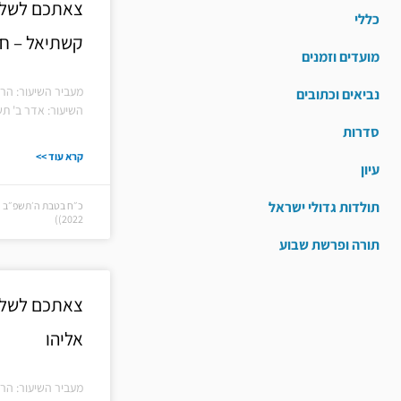
צאתכם לשלום
כללי
קשתיאל – חס
מועדים וזמנים
מעביר השיעור: הר
נביאים וכתובים
השיעור: אדר ב' תש
סדרות
קרא עוד >>
עיון
תולדות גדולי ישראל
2022))
תורה ופרשת שבוע
צאתכם לשלום
אליהו
מעביר השיעור: הר