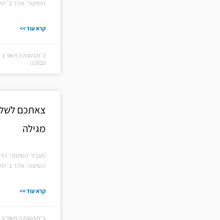
השיעור: אדר ב' תש
קרא עוד >>
2022))
צאתכם לשלום
מגילה
מעביר השיעור: הרב
השיעור: אדר ב' תש
קרא עוד >>