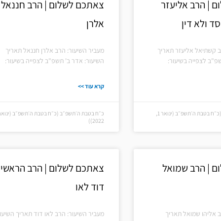
 | הרב אליעזר
צאתכם לשלום | הרב חננאל
ד ולא דין
אלרן
ב קשתיאל אליעזר תאריך
מעביר השיעור: הרב אלרן חננאל תאריך
פ"ב לצפייה בשיעור:
השיעור: אדר ב' תשפ"ב לצפייה בשיעור:
קרא עוד >>
כ״ח בטבת ה׳תשפ״ב (כ״ח בטבת ה׳תשפ״ב (ינואר 1,
2022))
 | הרב שמואל
צאתכם לשלום | הרב הראשי
דוד לאו
ב אליהו שמואל תאריך
מעביר השיעור: הרב לאו דוד תאריך השיעור