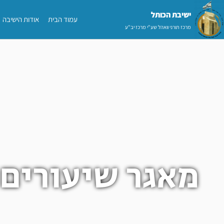
ילוג
ישיבת הכותל​
עמוד הבית
אודות הישיבה
תוכן
מרכז תורני וואהל שע"י מרכז יב"ע
מאגר שיעורים