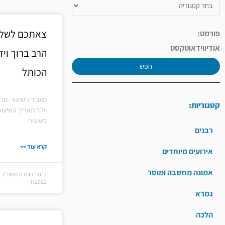
צאתכם לשלום
פורמט:
אודיו
וידאו
טקסט
הרב ברוך ויד
חפש
הכותל
מעביר השיעור: מו"
קטגוריות:
וידר תאריך השיעור
בשיעור:
רבנים
קרא עוד >>
אירועים מיוחדים
אמונה מחשבה ומוסר
2022))
גמרא
הלכה