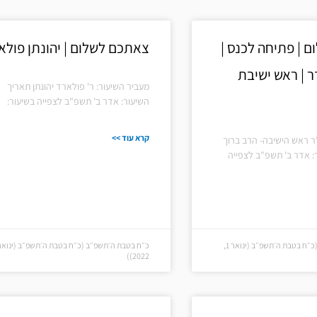
עמוד
עמוד
 | פתיחה לכנס |
צאתכם לשלום | יהונתן פולא
ר | ראש ישיבת
מעביר השיעור: ר' פולארד יהונתן תאריך
השיעור: אדר ב' תשפ"ב לצפייה בשיעור:
קרא עוד >>
ר ראש הישיבה- הרב ברוך
: אדר ב' תשפ"ב לצפייה
כ״ח בטבת ה׳תשפ״ב (כ״ח בטבת ה׳תשפ״ב (ינואר 1,
2022))