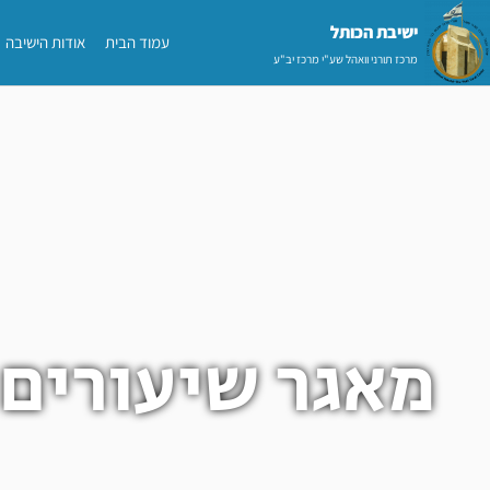
ילוג
ישיבת הכותל​
עמוד הבית
אודות הישיבה
תוכן
מרכז תורני וואהל שע"י מרכז יב"ע
מאגר שיעורים