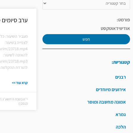
ערב סיומים 
פורמט:
אודיו
וידאו
טקסט
מעביר השיעור: כלל
חפש
לצפייה בשיעור:
hiurim/23718.mp4
להאזנה לשיעור:
hiurim/23718.mp3
קטגוריות:
להורדת ההקלטה ל
רבנים
קרא עוד >>
אירועים מיוחדים
אמונה מחשבה ומוסר
2013))
גמרא
הלכה