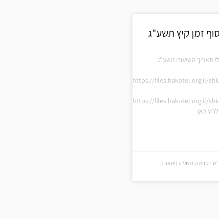
סוף זמן קיץ תשע"ג
י תאריך השיעור: תשע"ג
https://files.hakotel.org.il/s
https://files.hakotel.org.il/s
חץ כאן
י״ט בטבת ה׳תשע״ג (י״ט בטבת ה׳תשע״ג (ינואר 1,