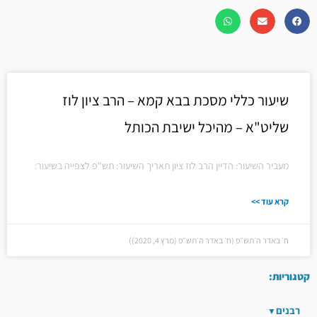
שיעור כללי מסכת בבא קמא – הרב ציון לוז
שליט"א – מהיכל ישיבת הכותל
מעביר השיעור: הדיין הרב לוז ציון תאריך השיעור: תש"פ לצפייה בשיעור:
קרא עוד >>
ח׳ באדר ה׳תש״פ (ח׳ באדר ה׳תש״פ (מרץ 4, 2020))
קטגוריות:
רבנים