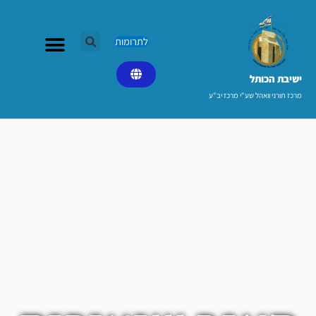
ילוג
תוכן
לתרומות
ישיבת הכותל​
מרכז תורני וואהל שע"י מרכז יב"ע