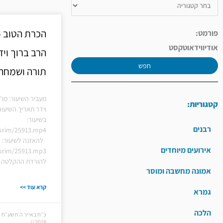
הכרת הטוב –
פורמט:
אודיו
וידאו
טקסט
הרב ברוך ויד
חפש
תורה ושמחה
מעביר השיעור: מו"
קטגוריות:
וידר תאריך השיעור
בשיעור:
רבנים
hiurim/25913.mp4
להאזנה לשיעור:
אירועים מיוחדים
hiurim/25913.mp3
להורדת ההקלטה ל
אמונה מחשבה ומוסר
קרא עוד >>
גמרא
הלכה
2018))