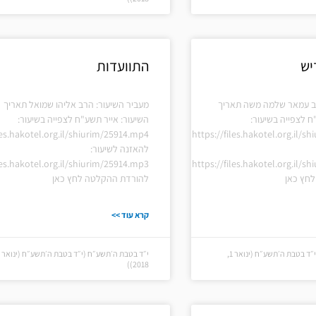
יש
התוועדות
רב עמאר שלמה משה תאריך
מעביר השיעור: הרב אליהו שמואל תאריך
ח לצפייה בשיעור:
השיעור: אייר תשע"ח לצפייה בשיעור:
les.hakotel.org.il/shiurim/25914.mp4
https://files.hakotel.org.il/s
להאזנה לשיעור:
les.hakotel.org.il/shiurim/25914.mp3
https://files.hakotel.org.il/s
חץ כאן
להורדת ההקלטה לחץ כאן
קרא עוד >>
י״ד בטבת ה׳תשע״ח (י״ד בטבת ה׳תשע״ח (ינואר 1,
2018))