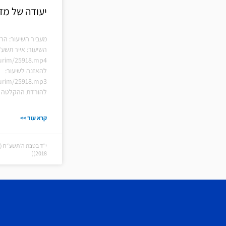
יעודה של מד
מעביר השיעור: הרב
השיעור: אייר תשע"
hiurim/25918.mp4
להאזנה לשיעור:
hiurim/25918.mp3
להורדת ההקלטה ל
קרא עוד >>
2018))