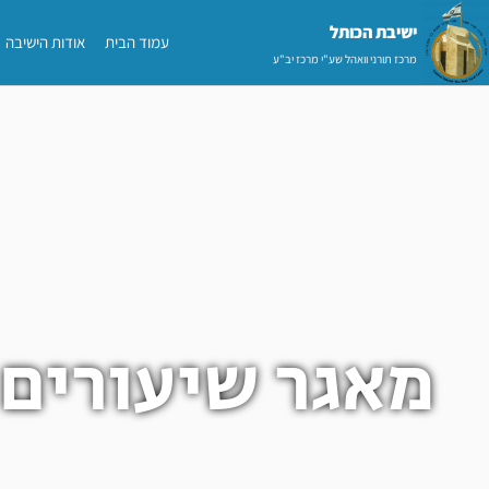
ילוג
ישיבת הכותל​
עמוד הבית
אודות הישיבה
תוכן
מרכז תורני וואהל שע"י מרכז יב"ע
מאגר שיעורים