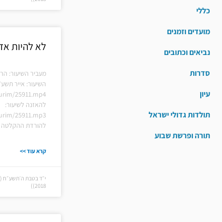
כללי
מועדים וזמנים
לא להיות אד
נביאים וכתובים
סדרות
מעביר השיעור: ה
השיעור: אייר תשע"
עיון
hiurim/25911.mp4
להאזנה לשיעור:
תולדות גדולי ישראל
hiurim/25911.mp3
להורדת ההקלטה ל
תורה ופרשת שבוע
קרא עוד >>
2018))