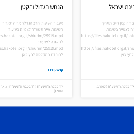
ינת ישראל
הנחש הגדול והקטן
 דרוקמן חיים תאריך
מעביר השיעור: הרב הנדלר אריה תאריך
ח לצפייה בשיעור:
השיעור: אייר תשע"ח לצפייה בשיעור:
les.hakotel.org.il/shiurim/25919.mp4
https://files.hakotel.org.il/s
להאזנה לשיעור:
les.hakotel.org.il/shiurim/25919.mp3
https://files.hakotel.org.il/s
חץ כאן
להורדת ההקלטה לחץ כאן
קרא עוד >>
י״ד בטבת ה׳תשע״ח (י״ד בטבת ה׳תשע״ח (ינואר 1,
2018))