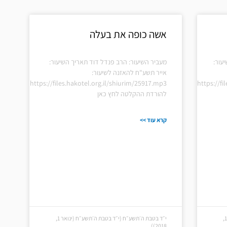
אשה כופה את בעלה
עור:
מעביר השיעור: הרב פנדל דוד תאריך השיעור:
אייר תשע"ח להאזנה לשיעור:
https://files.hakotel.org.il/shiurim/25917.mp3
https://fi
להורדת ההקלטה לחץ כאן
קרא עוד >>
י״ד בטבת ה׳תשע״ח (י״ד בטבת ה׳תשע״ח (ינואר 1,
י״ד בטבת ה׳תשע״ח (י״ד בטבת ה׳תשע״ח (ינואר 1,
2018))