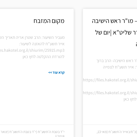
 מו"ר ראש הישיבה
מקום המזבח
ר שליט"א |יום של
מעביר השיעור: הרב שטרן אריה תאריך השי
אייר תשע"ח להאזנה לשיעור:
les.hakotel.org.il/shiurim/25915.mp3
להורדת ההקלטה לחץ כאן
ר ראש הישיבה- הרב ברוך
: אייר תשע"ח לצפייה
קרא עוד >>
https://files.hakotel.org.il/s
https://files.hakotel.org.il/s
חץ כאן
כ״ח באייר ה׳תשע״ח (כ״ח באייר ה׳תשע״ח (מאי 13,
2018))