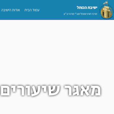
ילוג
ישיבת הכותל​
עמוד הבית
אודות הישיבה
תוכן
מרכז תורני וואהל שע"י מרכז יב"ע
מאגר שיעורים