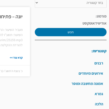
יונה – פתיחת
פורמט:
אודיו
וידאו
טקסט
מעביר השיעור: הרב
חפש
השיעור: תשע"ו להא
hiurim/25159.mp3
להורדת ההקלטה ל
קטגוריות:
קרא עוד >>
רבנים
כ׳ בטבת ה׳תשע״ו (כ׳ בטבת
אירועים מיוחדים
אמונה מחשבה ומוסר
גמרא
הלכה