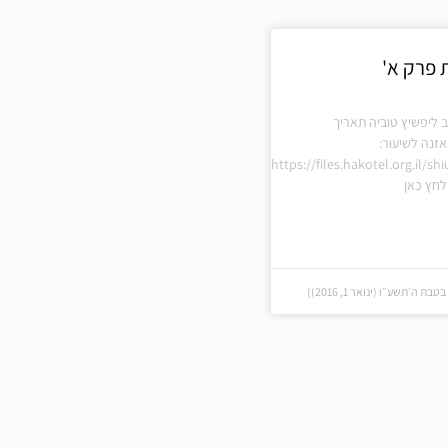
 פרק א'
 ליפשיץ טוביה תאריך
זנה לשיעור:
https://files.hakotel.org.il/s
חץ כאן
 ה׳תשע״ו (ינואר 1, 2016))