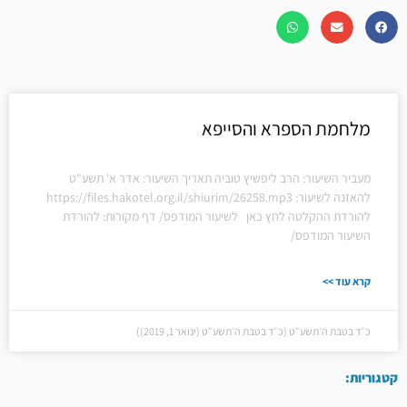
מלחמת הספרא והסייפא
מעביר השיעור: הרב ליפשיץ טוביה תאריך השיעור: אדר א' תשע"ט
להאזנה לשיעור: https://files.hakotel.org.il/shiurim/26258.mp3
להורדת ההקלטה לחץ כאן לשיעור המודפס/ דף מקורות: להורדת
השיעור המודפס/
קרא עוד >>
כ״ד בטבת ה׳תשע״ט (כ״ד בטבת ה׳תשע״ט (ינואר 1, 2019))
קטגוריות: