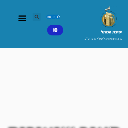
ילוג
תוכן
לתרומות
ישיבת הכותל​
מרכז תורני וואהל שע"י מרכז יב"ע