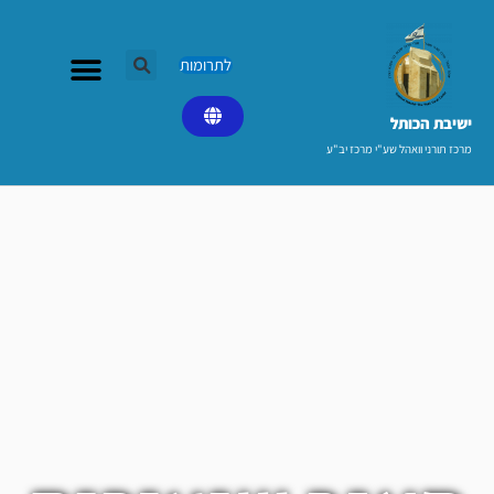
ילוג
תוכן
לתרומות
ישיבת הכותל​
מרכז תורני וואהל שע"י מרכז יב"ע