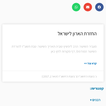
החזרת הארון לישראל
מעביר השיעור: הרב ליפשיץ טוביה תאריך השיעור: טבת תשע"ז להורדת
השיעור המודפס/ דף מקורות לחץ כאן
קרא עוד >>
ג׳ בטבת ה׳תשע״ז (ג׳ בטבת ה׳תשע״ז (ינואר 1, 2017))
קטגוריות:
רבנים