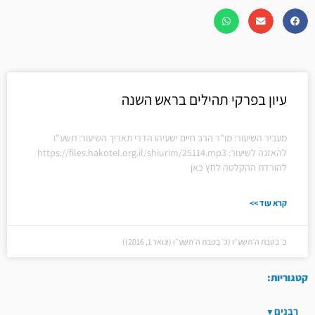
עיון בפרקי תהילים בראש השנה
מעביר השיעור: מו"ר הרב חיים ישעיהו הדרי תאריך השיעור: תשע"ו
להאזנה לשיעור: https://files.hakotel.org.il/shiurim/25114.mp3
להורדת ההקלטה לחץ כאן
קרא עוד >>
כ׳ בטבת ה׳תשע״ו (כ׳ בטבת ה׳תשע״ו (ינואר 1, 2016))
קטגוריות:
רבנים