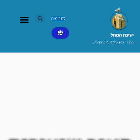
ילוג
תוכן
לתרומות
ישיבת הכותל​
מרכז תורני וואהל שע"י מרכז יב"ע