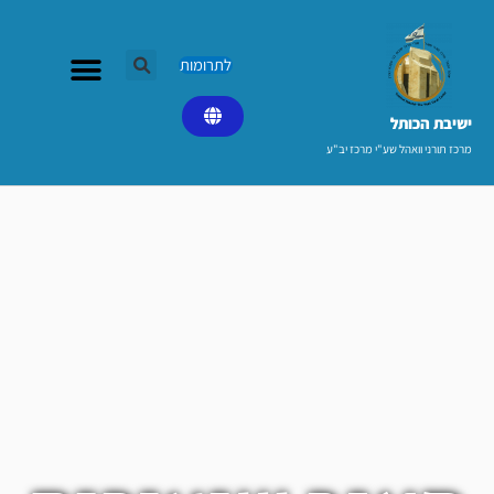
ילוג
תוכן
לתרומות
ישיבת הכותל​
מרכז תורני וואהל שע"י מרכז יב"ע