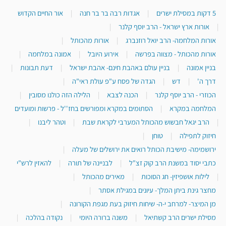
5 דקות במסילת ישרים
|
אגדות רבה בר בר חנה
|
אור החיים הקדוש
|
אורות ארץ ישראל - הרב יוסף קלנר
|
אורות המלחמה- הרב יואל רוזנברג
|
אורות מהכותל
|
אורות מהכותל - מצווה בפרשה
|
אירוע היובל
|
אמונה במלחמה
|
בניין אמונה
|
בניין עולם באהבת חינם- אהבת ישראל
|
דעת תבונות
|
דרך ה'
|
דש
|
הגדה של פסח ע"פ עולת ראי"ה
|
הכוזרי - הרב יוסף קלנר
|
הכנה לצבא
|
הלילה הזה כולנו מסובין
|
המלחמה במקרא
|
הסתומים במקרא ומפורשים בחז''ל - פרשות ומועדים
|
הרב יגאל חבשוש מהכותל המערבי לקראת שבת
|
וטהר ליבנו
|
חיזוק לתפילה
|
טוחן
|
ירושמימה- מישיבת הכותל רואים את ירושלים של מעלה
|
כתבי יסוד במשנת הרב קוק זצ"ל
|
לבניינה של תורה
|
להאזין לרש"י
|
לילות אושפיזין- חג הסוכות
|
מאירים מהכותל
|
מחצר גינת ביתן המלך- עיונים במגילת אסתר
|
מן המיצר- למרחב י-ה- שיחות חיזוק בעת מגפת הקורונה
|
מסילת ישרים הרב קשתיאל
|
משנה ברורה היומי
|
נקודה בהלכה
|