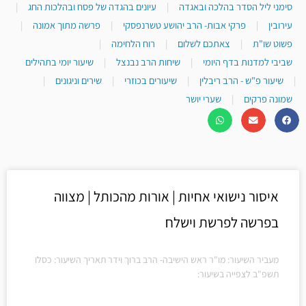
סימני ליל הסדר בהלכה ובאגדה
|
עיונים בהגדה של פסח ובהלכות החג
|
עירובין
|
פרקי אבות- הרב יהושע טשרנפסקי
|
פרשה מתוך אמונה
|
פשוט שו"ת
|
צאתכם לשלום
|
רוח הלחימה
|
שביבי למדנות בדף היומי
|
שיחות הרב נבנצל
|
שיעור יומי בתהילים
|
שיעור פ"ש - הרב ריבלין
|
שיעורים בכוזרי
|
שירים וניגונים
|
שמונה פרקים
|
שערי יושר
איסור נישואי אחיות | אורות מהכותל | מצווה
בפרשה לפרשת וישלח
מעביר השיעור: מו"ר ראש הישיבה- הרב ברוך וידר תאריך השיעור: כסלו
תשפ"ב לצפייה בשיעור: