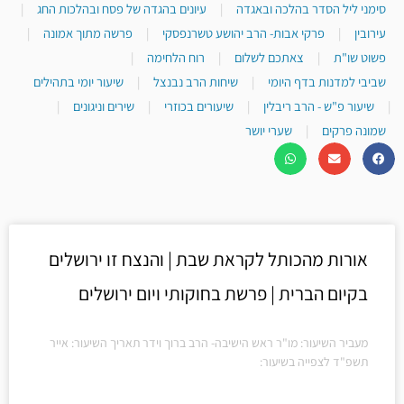
סימני ליל הסדר בהלכה ובאגדה
|
עיונים בהגדה של פסח ובהלכות החג
|
עירובין
|
פרקי אבות- הרב יהושע טשרנפסקי
|
פרשה מתוך אמונה
|
פשוט שו"ת
|
צאתכם לשלום
|
רוח הלחימה
|
שביבי למדנות בדף היומי
|
שיחות הרב נבנצל
|
שיעור יומי בתהילים
|
שיעור פ"ש - הרב ריבלין
|
שיעורים בכוזרי
|
שירים וניגונים
|
שמונה פרקים
|
שערי יושר
אורות מהכותל לקראת שבת | והנצח זו ירושלים
בקיום הברית | פרשת בחוקותי ויום ירושלים
מעביר השיעור: מו"ר ראש הישיבה- הרב ברוך וידר תאריך השיעור: אייר
תשפ"ד לצפייה בשיעור: