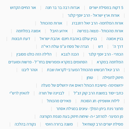
5 דקות במסילת ישרים
|
אגדות רבה בר בר חנה
|
אור החיים הקדוש
|
אורות ארץ ישראל - הרב יוסף קלנר
|
אורות המלחמה- הרב יואל רוזנברג
|
אורות מהכותל
|
אורות מהכותל - מצווה בפרשה
|
אירוע היובל
|
אמונה במלחמה
|
בניין אמונה
|
בניין עולם באהבת חינם- אהבת ישראל
|
דעת תבונות
|
דרך ה'
|
דש
|
הגדה של פסח ע"פ עולת ראי"ה
|
הכוזרי - הרב יוסף קלנר
|
הכנה לצבא
|
הלילה הזה כולנו מסובין
|
המלחמה במקרא
|
הסתומים במקרא ומפורשים בחז''ל - פרשות ומועדים
|
הרב יגאל חבשוש מהכותל המערבי לקראת שבת
|
וטהר ליבנו
|
חיזוק לתפילה
|
טוחן
|
ירושמימה- מישיבת הכותל רואים את ירושלים של מעלה
|
כתבי יסוד במשנת הרב קוק זצ"ל
|
לבניינה של תורה
|
להאזין לרש"י
|
לילות אושפיזין- חג הסוכות
|
מאירים מהכותל
|
מחצר גינת ביתן המלך- עיונים במגילת אסתר
|
מן המיצר- למרחב י-ה- שיחות חיזוק בעת מגפת הקורונה
|
מסילת ישרים הרב קשתיאל
|
משנה ברורה היומי
|
נקודה בהלכה
|