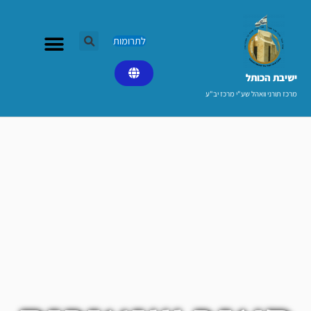
ילוג
תוכן
לתרומות
ישיבת הכותל​
מרכז תורני וואהל שע"י מרכז יב"ע