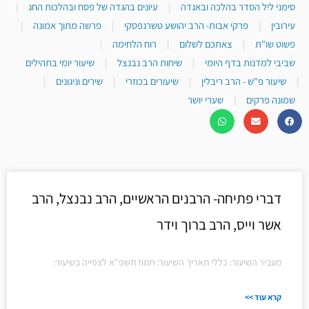
סימני ליל הסדר בהלכה ובאגדה
|
עיונים בהגדה של פסח ובהלכות החג
|
עירובין
|
פרקי אבות- הרב יהושע טשרנפסקי
|
פרשה מתוך אמונה
|
פשוט שו"ת
|
צאתכם לשלום
|
רוח הלחימה
|
שביבי למדנות בדף היומי
|
שיחות הרב נבנצל
|
שיעור יומי בתהילים
|
שיעור פ"ש - הרב ריבלין
|
שיעורים בכוזרי
|
שירים וניגונים
|
שמונה פרקים
|
שערי יושר
דברי פתיחה- הרבנים הראשיים, הרב נבנצל, הרב
אשר וייס, הרב ברוך וידר
מעביר השיעור: כללי תאריך השיעור: תמוז תשפ"א לצפייה בשיעור:
קרא עוד >>