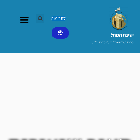
ילוג
תוכן
לתרומות
ישיבת הכותל​
מרכז תורני וואהל שע"י מרכז יב"ע