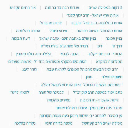
5 דקות במסילת ישרים
|
אגדות רבה בר בר חנה
|
אור החיים הקדוש
|
אורות ארץ ישראל - הרב יוסף קלנר
|
אורות המלחמה- הרב יואל רוזנברג
|
אורות מהכותל
|
אורות מהכותל - מצווה בפרשה
|
אירוע היובל
|
אמונה במלחמה
|
בניין אמונה
|
בניין עולם באהבת חינם- אהבת ישראל
|
דעת תבונות
|
דרך ה'
|
דש
|
הגדה של פסח ע"פ עולת ראי"ה
|
הכוזרי - הרב יוסף קלנר
|
הכנה לצבא
|
הלילה הזה כולנו מסובין
|
המלחמה במקרא
|
הסתומים במקרא ומפורשים בחז''ל - פרשות ומועדים
|
הרב יגאל חבשוש מהכותל המערבי לקראת שבת
|
וטהר ליבנו
|
חיזוק לתפילה
|
טוחן
|
ירושמימה- מישיבת הכותל רואים את ירושלים של מעלה
|
כתבי יסוד במשנת הרב קוק זצ"ל
|
לבניינה של תורה
|
להאזין לרש"י
|
לילות אושפיזין- חג הסוכות
|
מאירים מהכותל
|
מחצר גינת ביתן המלך- עיונים במגילת אסתר
|
מן המיצר- למרחב י-ה- שיחות חיזוק בעת מגפת הקורונה
|
מסילת ישרים הרב קשתיאל
|
משנה ברורה היומי
|
נקודה בהלכה
|