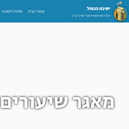
ילוג
ישיבת הכותל​
עמוד הבית
אודות הישיבה
תוכן
מרכז תורני וואהל שע"י מרכז יב"ע
מאגר שיעורים