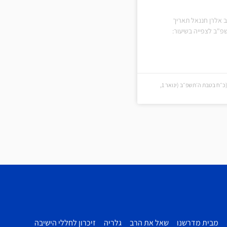
ב אלרן חננאל תאריך
פ"ב לצפייה בשיעור:
כ״ח בטבת ה׳תשפ״ב (כ״ח בטבת ה׳תשפ״ב (ינואר 1,
מבית מדרשנו
שאל את הרב
גלריה
זיכרון לחללי הישיבה