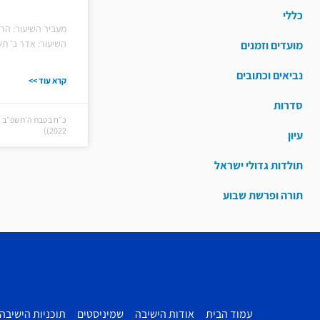
כללי
מעביר השיעור: הר
השיעור: אדר ב' תש
מועדים וזמנים
נביאים וכתובים
קרא עוד >>
סדרות
2022))
עיון
תולדות גדולי ישראל
תורה ופרשת שבוע
עמוד הבית
אודות הישיבה
שמיניסטים
תוכניות הישיבה