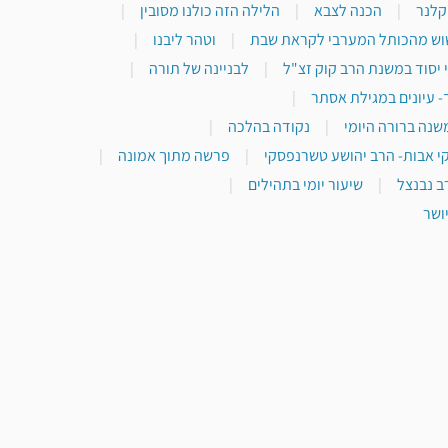
 קלנר
|
הכנה לצבא
|
הלילה הזה כולנו מסובין
|
וש מהכותל המערבי לקראת שבת
|
וטהר ליבנו
|
 יסוד במשנת הרב קוק זצ"ל
|
לבניינה של תורה
|
- עיונים במגילת אסתר
|
שנה ברורה היומי
|
נקודה בהלכה
|
י אבות- הרב יהושע טשרנפסקי
|
פרשה מתוך אמונה
|
ב נבנצל
|
שיעור יומי בתהילים
|
ושר