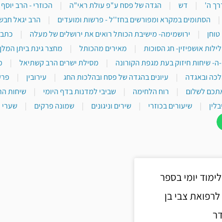
רך ה'
|
דש
|
הגדה של פסח ע"פ עולת ראי"ה
|
הכוזרי - הרב יוסף
|
הסתומים במקרא ומפורשים בחז''ל - פרשות ומועדים
|
הרב יגאל חבש
טוחן
|
ירושמימה- מישיבת הכותל רואים את ירושלים של מעלה
|
כתבי
לילות אושפיזין- חג הסוכות
|
מאירים מהכותל
|
מחצר גינת ביתן המלך
-ה- שיחות חיזוק בעת מגפת הקורונה
|
מסילת ישרים הרב קשתיאל
|
מ
לכה ובאגדה
|
עיונים בהגדה של פסח ובהלכות החג
|
עירובין
|
פרק
תכם לשלום
|
רוח הלחימה
|
שביבי למדנות בדף היומי
|
שיחות הר
בלין
|
שיעורים בכוזרי
|
שירים וניגונים
|
שמונה פרקים
|
שערי י
 לימוד יומי בספר
לרפואת צבי בן
דר