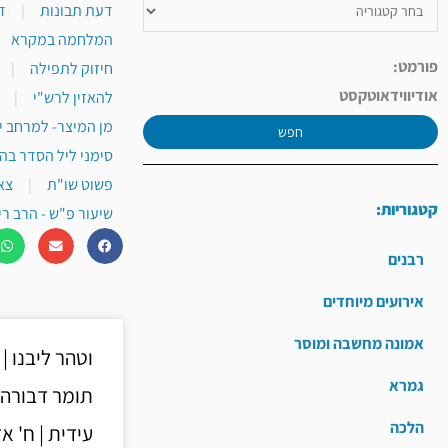
דעת תבונות
|
ד
המלחמה במקרא
פורמט:
חיזוק לתפילה
|
אודיו
וידאו
טקסט
להאזין לרש"י
|
מן המיצר- למרחב י
חפש
סימני ליל הסדר בה
פשוט שו"ת
|
צא
קטגוריות:
שיעור פ"ש - הרב רי
רבנים
אירועים מיוחדים
אמונה מחשבה ומוסר
וטהר ליבנו |
גמרא
תומר דבורה 
הלכה
עידית | ח' א