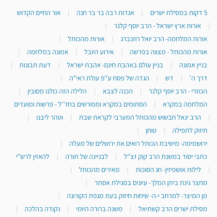
5 דקות במסילת ישרים
|
אגדות רבה בר בר חנה
|
אור החיים הקדוש
|
אורות ארץ ישראל - הרב יוסף קלנר
|
אורות המלחמה- הרב יואל רוזנברג
|
אורות מהכותל
|
אורות מהכותל - מצווה בפרשה
|
אירוע היובל
|
אמונה במלחמה
|
בניין אמונה
|
בניין עולם באהבת חינם- אהבת ישראל
|
דעת תבונות
|
דרך ה'
|
דש
|
הגדה של פסח ע"פ עולת ראי"ה
|
הכוזרי - הרב יוסף קלנר
|
הכנה לצבא
|
הלילה הזה כולנו מסובין
|
המלחמה במקרא
|
הסתומים במקרא ומפורשים בחז''ל - פרשות ומועדים
|
הרב יגאל חבשוש מהכותל המערבי לקראת שבת
|
וטהר ליבנו
|
חיזוק לתפילה
|
טוחן
|
ירושמימה- מישיבת הכותל רואים את ירושלים של מעלה
|
כתבי יסוד במשנת הרב קוק זצ"ל
|
לבניינה של תורה
|
להאזין לרש"י
|
לילות אושפיזין- חג הסוכות
|
מאירים מהכותל
|
מחצר גינת ביתן המלך- עיונים במגילת אסתר
|
מן המיצר- למרחב י-ה- שיחות חיזוק בעת מגפת הקורונה
|
מסילת ישרים הרב קשתיאל
|
משנה ברורה היומי
|
נקודה בהלכה
|