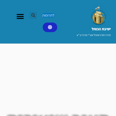
ילוג
תוכן
לתרומות
ישיבת הכותל​
מרכז תורני וואהל שע"י מרכז יב"ע