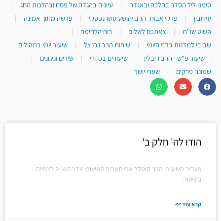
סימני ליל הסדר בהלכה ובאגדה
|
עיונים בהגדה של פסח ובהלכות החג
|
עירובין
|
פרקי אבות- הרב יהושע טשרנפסקי
|
פרשה מתוך אמונה
|
פשוט שו"ת
|
צאתכם לשלום
|
רוח הלחימה
|
שביבי למדנות בדף היומי
|
שיחות הרב נבנצל
|
שיעור יומי בתהילים
|
שיעור פ"ש - הרב ריבלין
|
שיעורים בכוזרי
|
שירים וניגונים
|
שמונה פרקים
|
שערי יושר
הודו לה' חלק ב'
מעביר השיעור: הרב קוטלר ארי תאריך השיעור: אדר תש"פ לצפייה
בשיעור:
קרא עוד >>