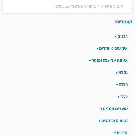
ד׳ בניסן ה׳תש״פ (ד׳ בניסן ה׳תש״פ (מרץ 29, 2020))
קטגוריות:
רבנים
אירועים מיוחדים
אמונה מחשבה ומוסר
גמרא
הלכה
כללי
מועדים וזמנים
נביאים וכתובים
סדרות