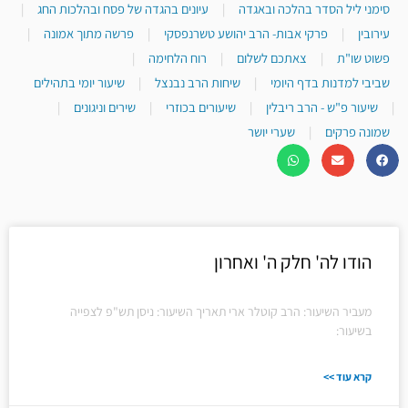
סימני ליל הסדר בהלכה ובאגדה
|
עיונים בהגדה של פסח ובהלכות החג
|
עירובין
|
פרקי אבות- הרב יהושע טשרנפסקי
|
פרשה מתוך אמונה
|
פשוט שו"ת
|
צאתכם לשלום
|
רוח הלחימה
|
שביבי למדנות בדף היומי
|
שיחות הרב נבנצל
|
שיעור יומי בתהילים
|
שיעור פ"ש - הרב ריבלין
|
שיעורים בכוזרי
|
שירים וניגונים
|
שמונה פרקים
|
שערי יושר
הודו לה' חלק ה' ואחרון
מעביר השיעור: הרב קוטלר ארי תאריך השיעור: ניסן תש"פ לצפייה
בשיעור:
קרא עוד >>