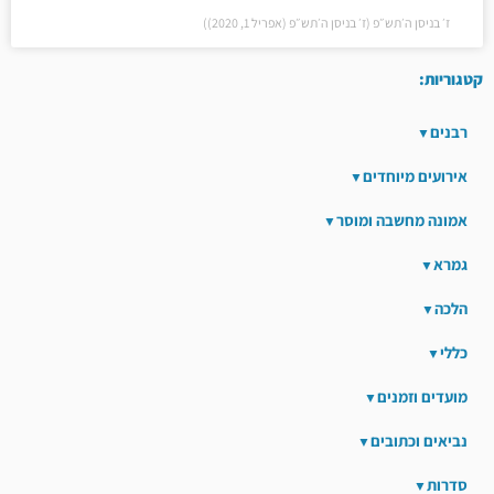
ז׳ בניסן ה׳תש״פ (ז׳ בניסן ה׳תש״פ (אפריל 1, 2020))
קטגוריות:
רבנים
אירועים מיוחדים
אמונה מחשבה ומוסר
גמרא
הלכה
כללי
מועדים וזמנים
נביאים וכתובים
סדרות