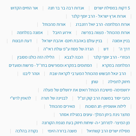
5 דקות במסילת ישרים
|
אגדות רבה בר בר חנה
|
אור החיים הקדוש
|
אורות ארץ ישראל - הרב יוסף קלנר
|
אורות המלחמה- הרב יואל רוזנברג
|
אורות מהכותל
|
אורות מהכותל - מצווה בפרשה
|
אירוע היובל
|
אמונה במלחמה
|
בניין אמונה
|
בניין עולם באהבת חינם- אהבת ישראל
|
דעת תבונות
|
דרך ה'
|
דש
|
הגדה של פסח ע"פ עולת ראי"ה
|
הכוזרי - הרב יוסף קלנר
|
הכנה לצבא
|
הלילה הזה כולנו מסובין
|
המלחמה במקרא
|
הסתומים במקרא ומפורשים בחז''ל - פרשות ומועדים
|
הרב יגאל חבשוש מהכותל המערבי לקראת שבת
|
וטהר ליבנו
|
חיזוק לתפילה
|
טוחן
|
ירושמימה- מישיבת הכותל רואים את ירושלים של מעלה
|
כתבי יסוד במשנת הרב קוק זצ"ל
|
לבניינה של תורה
|
להאזין לרש"י
|
לילות אושפיזין- חג הסוכות
|
מאירים מהכותל
|
מחצר גינת ביתן המלך- עיונים במגילת אסתר
|
מן המיצר- למרחב י-ה- שיחות חיזוק בעת מגפת הקורונה
|
מסילת ישרים הרב קשתיאל
|
משנה ברורה היומי
|
נקודה בהלכה
|