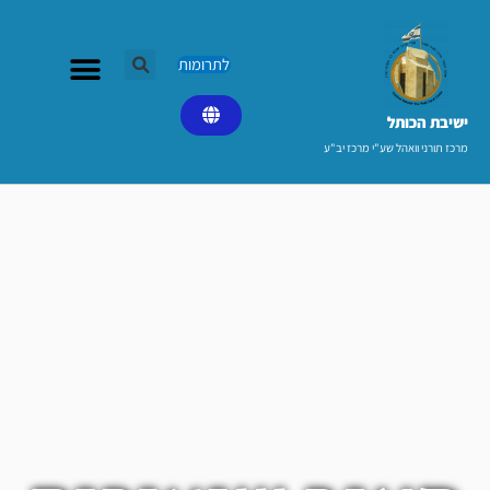
ילוג
תוכן
לתרומות
ישיבת הכותל​
מרכז תורני וואהל שע"י מרכז יב"ע