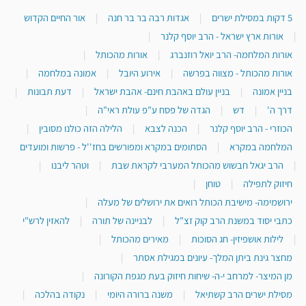
5 דקות במסילת ישרים
|
אגדות רבה בר בר חנה
|
אור החיים הקדוש
|
אורות ארץ ישראל - הרב יוסף קלנר
|
אורות המלחמה- הרב יואל רוזנברג
|
אורות מהכותל
|
אורות מהכותל - מצווה בפרשה
|
אירוע היובל
|
אמונה במלחמה
|
בניין אמונה
|
בניין עולם באהבת חינם- אהבת ישראל
|
דעת תבונות
|
דרך ה'
|
דש
|
הגדה של פסח ע"פ עולת ראי"ה
|
הכוזרי - הרב יוסף קלנר
|
הכנה לצבא
|
הלילה הזה כולנו מסובין
|
המלחמה במקרא
|
הסתומים במקרא ומפורשים בחז''ל - פרשות ומועדים
|
הרב יגאל חבשוש מהכותל המערבי לקראת שבת
|
וטהר ליבנו
|
חיזוק לתפילה
|
טוחן
|
ירושמימה- מישיבת הכותל רואים את ירושלים של מעלה
|
כתבי יסוד במשנת הרב קוק זצ"ל
|
לבניינה של תורה
|
להאזין לרש"י
|
לילות אושפיזין- חג הסוכות
|
מאירים מהכותל
|
מחצר גינת ביתן המלך- עיונים במגילת אסתר
|
מן המיצר- למרחב י-ה- שיחות חיזוק בעת מגפת הקורונה
|
מסילת ישרים הרב קשתיאל
|
משנה ברורה היומי
|
נקודה בהלכה
|