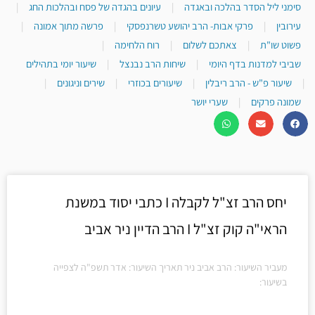
סימני ליל הסדר בהלכה ובאגדה
|
עיונים בהגדה של פסח ובהלכות החג
|
עירובין
|
פרקי אבות- הרב יהושע טשרנפסקי
|
פרשה מתוך אמונה
|
פשוט שו"ת
|
צאתכם לשלום
|
רוח הלחימה
|
שביבי למדנות בדף היומי
|
שיחות הרב נבנצל
|
שיעור יומי בתהילים
|
שיעור פ"ש - הרב ריבלין
|
שיעורים בכוזרי
|
שירים וניגונים
|
שמונה פרקים
|
שערי יושר
יחס הרב זצ"ל לקבלה I כתבי יסוד במשנת
הראי"ה קוק זצ"ל I הרב הדיין ניר אביב
מעביר השיעור: הרב אביב ניר תאריך השיעור: אדר תשפ"ה לצפייה
בשיעור: