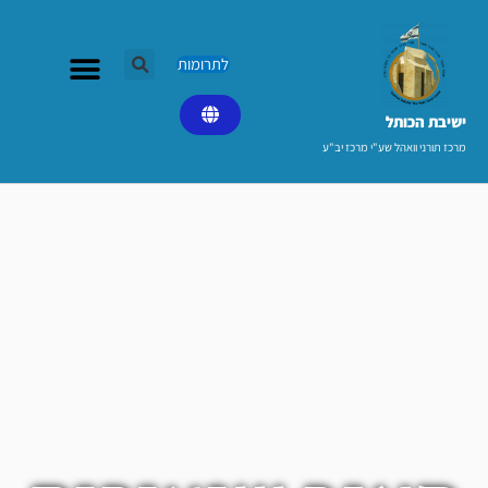
ילוג
תוכן
לתרומות
ישיבת הכותל​
מרכז תורני וואהל שע"י מרכז יב"ע