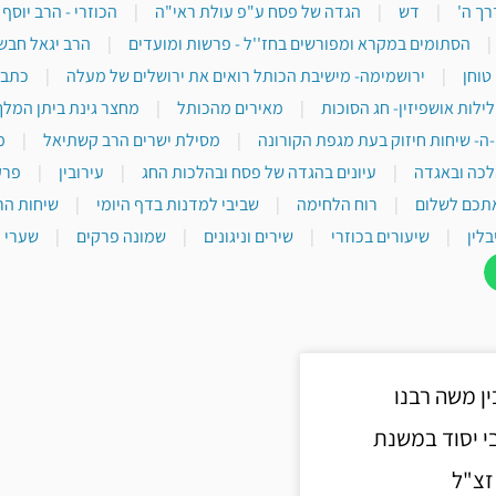
רך ה'
|
דש
|
הגדה של פסח ע"פ עולת ראי"ה
|
הכוזרי - הרב יוסף
|
הסתומים במקרא ומפורשים בחז''ל - פרשות ומועדים
|
הרב יגאל חבש
טוחן
|
ירושמימה- מישיבת הכותל רואים את ירושלים של מעלה
|
כתבי
לילות אושפיזין- חג הסוכות
|
מאירים מהכותל
|
מחצר גינת ביתן המלך
-ה- שיחות חיזוק בעת מגפת הקורונה
|
מסילת ישרים הרב קשתיאל
|
מ
לכה ובאגדה
|
עיונים בהגדה של פסח ובהלכות החג
|
עירובין
|
פרק
תכם לשלום
|
רוח הלחימה
|
שביבי למדנות בדף היומי
|
שיחות הר
בלין
|
שיעורים בכוזרי
|
שירים וניגונים
|
שמונה פרקים
|
שערי י
ן משה רבנו
I כתבי יסוד במשנת
זצ"ל