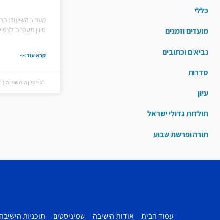
כללי
מעביר השיעור: הרב
סיוון תשפ"ה לצפיי
מועדים וזמנים
נביאים וכתובים
קרא עוד >>
סדרות
י״ג בסיון ה׳תשפ״ה (י״ג בסי
עיון
תולדות גדולי ישראל
תורה ופרשת שבוע
עמוד הבית
אודות הישיבה
שמיניסטים
תוכניות הישיבה