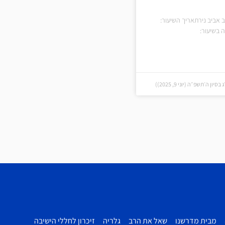
 אביב נירתאריך השיעור:
ה בשיעור:
ון ה׳תשפ״ה (יוני 9, 2025))
מבית מדרשנו
שאל את הרב
גלריה
זיכרון לחללי הישיבה