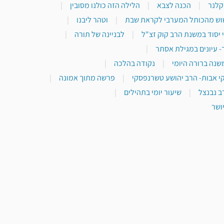
 קלנר
|
הכנה לצבא
|
הלילה הזה כולנו מסובין
|
וש מהכותל המערבי לקראת שבת
|
וטהר ליבנו
|
 יסוד במשנת הרב קוק זצ"ל
|
לבניינה של תורה
|
- עיונים במגילת אסתר
|
שנה ברורה היומי
|
נקודה בהלכה
|
י אבות- הרב יהושע טשרנפסקי
|
פרשה מתוך אמונה
|
ב נבנצל
|
שיעור יומי בתהילים
|
ושר