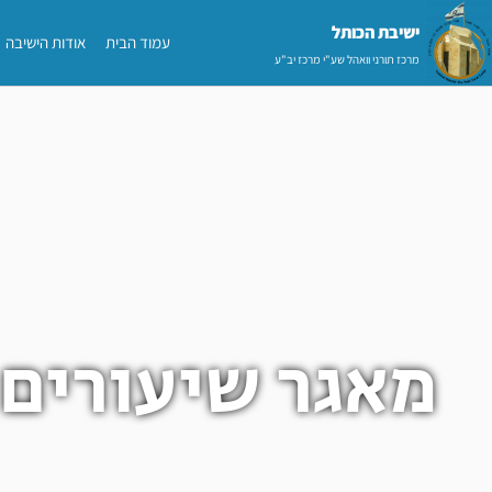
ילוג
ישיבת הכותל​
עמוד הבית
אודות הישיבה
תוכן
מרכז תורני וואהל שע"י מרכז יב"ע
מאגר שיעורים