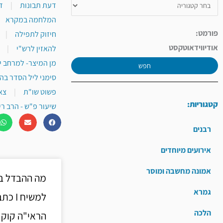
דעת תבונות
|
ד
המלחמה במקרא
פורמט:
חיזוק לתפילה
|
אודיו
וידאו
טקסט
להאזין לרש"י
|
מן המיצר- למרחב י
חפש
סימני ליל הסדר בה
פשוט שו"ת
|
צא
קטגוריות:
שיעור פ"ש - הרב רי
רבנים
אירועים מיוחדים
אמונה מחשבה ומוסר
מה ההבדל בי
גמרא
למשיח 
הלכה
הראי"ה קוק 