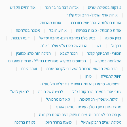
5 דקות במסילת ישרים
|
אגדות רבה בר בר חנה
|
אור החיים הקדוש
|
אורות ארץ ישראל - הרב יוסף קלנר
|
אורות המלחמה- הרב יואל רוזנברג
|
אורות מהכותל
|
אורות מהכותל - מצווה בפרשה
|
אירוע היובל
|
אמונה במלחמה
|
בניין אמונה
|
בניין עולם באהבת חינם- אהבת ישראל
|
דעת תבונות
|
דרך ה'
|
דש
|
הגדה של פסח ע"פ עולת ראי"ה
|
הכוזרי - הרב יוסף קלנר
|
הכנה לצבא
|
הלילה הזה כולנו מסובין
|
המלחמה במקרא
|
הסתומים במקרא ומפורשים בחז''ל - פרשות ומועדים
|
הרב יגאל חבשוש מהכותל המערבי לקראת שבת
|
וטהר ליבנו
|
חיזוק לתפילה
|
טוחן
|
ירושמימה- מישיבת הכותל רואים את ירושלים של מעלה
|
כתבי יסוד במשנת הרב קוק זצ"ל
|
לבניינה של תורה
|
להאזין לרש"י
|
לילות אושפיזין- חג הסוכות
|
מאירים מהכותל
|
מחצר גינת ביתן המלך- עיונים במגילת אסתר
|
מן המיצר- למרחב י-ה- שיחות חיזוק בעת מגפת הקורונה
|
מסילת ישרים הרב קשתיאל
|
משנה ברורה היומי
|
נקודה בהלכה
|