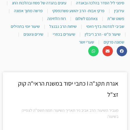
סימני ליל הסדר בהלכה ובאגדה
|
עיונים בהגדה של פסח ובהלכות החג
|
עירובין
|
פרקי אבות- הרב יהושע טשרנפסקי
|
פרשה מתוך אמונה
|
פשוט שו"ת
|
צאתכם לשלום
|
רוח הלחימה
|
שביבי למדנות בדף היומי
|
שיחות הרב נבנצל
|
שיעור יומי בתהילים
|
שיעור פ"ש - הרב ריבלין
|
שיעורים בכוזרי
|
שירים וניגונים
|
שמונה פרקים
|
שערי יושר
אגרת תקנ"ה I כתבי יסוד במשנת הראי"ה קוק
זצ"ל
מעביר השיעור: הרב אביב ניר תאריך השיעור: תמוז תשפ"ה לצפייה
בשיעור: