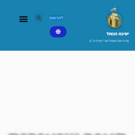
ילוג
תוכן
לתרומות
ישיבת הכותל​
מרכז תורני וואהל שע"י מרכז יב"ע