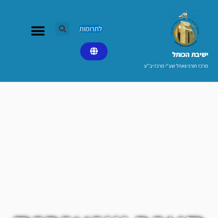
ילוג
תוכן
לתרומות
ישיבת הכותל​
מרכז תורני וואהל שע"י מרכז יב"ע