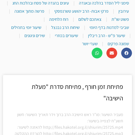
סימני ליל הסדר בהלכה ובאגדה
|
עיונים בהגדה של פסח ובהלכות החג
|
עירובין
|
פרקי אבות- הרב יהושע טשרנפסקי
|
פרשה מתוך אמונה
|
פשוט שו"ת
|
צאתכם לשלום
|
רוח הלחימה
|
שביבי למדנות בדף היומי
|
שיחות הרב נבנצל
|
שיעור יומי בתהילים
|
שיעור פ"ש - הרב ריבלין
|
שיעורים בכוזרי
|
שירים וניגונים
|
שמונה פרקים
|
שערי יושר
פתיחת זמן חורף , פתיחת סדרת "מעלת
הישיבה"
מעביר השיעור: מו"ר ראש הישיבה הרב ברוך וידר תאריך השיעור: חשון
תשע"ח לצפייה בשיעור:
http://files.hakotel.org.il/shiurim/25725.mp4 להאזנה לשיעור:
http://files.hakotel.org.il/shiurim/25725.mp3 להורדת ההקלטה