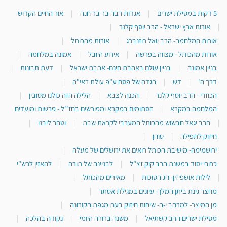
5 דקות במסילת ישרים
|
אגדות רבה בר בר חנה
|
אור החיים הקדוש
|
אורות ארץ ישראל - הרב יוסף קלנר
|
אורות המלחמה- הרב יואל רוזנברג
|
אורות מהכותל
|
אורות מהכותל - מצווה בפרשה
|
אירוע היובל
|
אמונה במלחמה
|
בניין אמונה
|
בניין עולם באהבת חינם- אהבת ישראל
|
דעת תבונות
|
דרך ה'
|
דש
|
הגדה של פסח ע"פ עולת ראי"ה
|
הכוזרי - הרב יוסף קלנר
|
הכנה לצבא
|
הלילה הזה כולנו מסובין
|
המלחמה במקרא
|
הסתומים במקרא ומפורשים בחז''ל - פרשות ומועדים
|
הרב יגאל חבשוש מהכותל המערבי לקראת שבת
|
וטהר ליבנו
|
חיזוק לתפילה
|
טוחן
|
ירושמימה- מישיבת הכותל רואים את ירושלים של מעלה
|
כתבי יסוד במשנת הרב קוק זצ"ל
|
לבניינה של תורה
|
להאזין לרש"י
|
לילות אושפיזין- חג הסוכות
|
מאירים מהכותל
|
מחצר גינת ביתן המלך- עיונים במגילת אסתר
|
מן המיצר- למרחב י-ה- שיחות חיזוק בעת מגפת הקורונה
|
מסילת ישרים הרב קשתיאל
|
משנה ברורה היומי
|
נקודה בהלכה
|