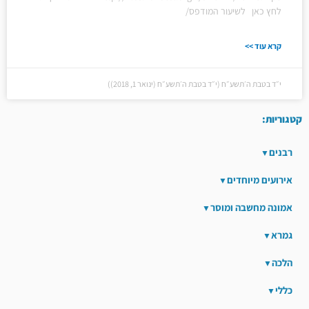
לחץ כאן לשיעור המודפס/
קרא עוד >>
י״ד בטבת ה׳תשע״ח (י״ד בטבת ה׳תשע״ח (ינואר 1, 2018))
קטגוריות:
רבנים
אירועים מיוחדים
אמונה מחשבה ומוסר
גמרא
הלכה
כללי