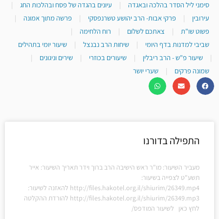
סימני ליל הסדר בהלכה ובאגדה
|
עיונים בהגדה של פסח ובהלכות החג
|
עירובין
|
פרקי אבות- הרב יהושע טשרנפסקי
|
פרשה מתוך אמונה
|
פשוט שו"ת
|
צאתכם לשלום
|
רוח הלחימה
|
שביבי למדנות בדף היומי
|
שיחות הרב נבנצל
|
שיעור יומי בתהילים
|
שיעור פ"ש - הרב ריבלין
|
שיעורים בכוזרי
|
שירים וניגונים
|
שמונה פרקים
|
שערי יושר
התפילה בדורנו
מעביר השיעור: מו"ר ראש הישיבה הרב ברוך וידר תאריך השיעור: אייר
תשע"ט לצפייה בשיעור:
http://files.hakotel.org.il/shiurim/26349.mp4 להאזנה לשיעור:
http://files.hakotel.org.il/shiurim/26349.mp3 להורדת ההקלטה
לחץ כאן לשיעור המודפס/