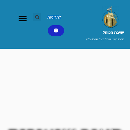
ילוג
תוכן
לתרומות
ישיבת הכותל​
מרכז תורני וואהל שע"י מרכז יב"ע