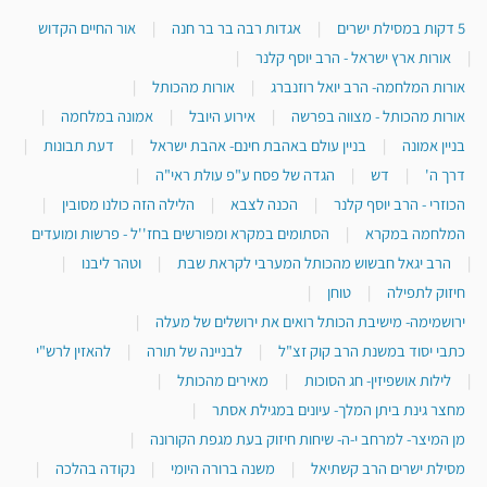
5 דקות במסילת ישרים
|
אגדות רבה בר בר חנה
|
אור החיים הקדוש
|
אורות ארץ ישראל - הרב יוסף קלנר
|
אורות המלחמה- הרב יואל רוזנברג
|
אורות מהכותל
|
אורות מהכותל - מצווה בפרשה
|
אירוע היובל
|
אמונה במלחמה
|
בניין אמונה
|
בניין עולם באהבת חינם- אהבת ישראל
|
דעת תבונות
|
דרך ה'
|
דש
|
הגדה של פסח ע"פ עולת ראי"ה
|
הכוזרי - הרב יוסף קלנר
|
הכנה לצבא
|
הלילה הזה כולנו מסובין
|
המלחמה במקרא
|
הסתומים במקרא ומפורשים בחז''ל - פרשות ומועדים
|
הרב יגאל חבשוש מהכותל המערבי לקראת שבת
|
וטהר ליבנו
|
חיזוק לתפילה
|
טוחן
|
ירושמימה- מישיבת הכותל רואים את ירושלים של מעלה
|
כתבי יסוד במשנת הרב קוק זצ"ל
|
לבניינה של תורה
|
להאזין לרש"י
|
לילות אושפיזין- חג הסוכות
|
מאירים מהכותל
|
מחצר גינת ביתן המלך- עיונים במגילת אסתר
|
מן המיצר- למרחב י-ה- שיחות חיזוק בעת מגפת הקורונה
|
מסילת ישרים הרב קשתיאל
|
משנה ברורה היומי
|
נקודה בהלכה
|