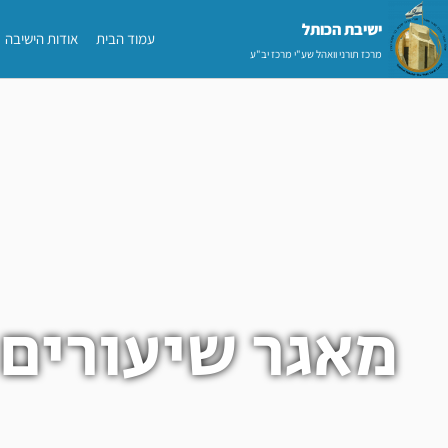
ילוג
ישיבת הכותל​
עמוד הבית
אודות הישיבה
תוכן
מרכז תורני וואהל שע"י מרכז יב"ע
מאגר שיעורים