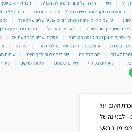
רך ה'
|
דש
|
הגדה של פסח ע"פ עולת ראי"ה
|
הכוזרי - הרב יוסף
|
הסתומים במקרא ומפורשים בחז''ל - פרשות ומועדים
|
הרב יגאל חבש
טוחן
|
ירושמימה- מישיבת הכותל רואים את ירושלים של מעלה
|
כתבי
לילות אושפיזין- חג הסוכות
|
מאירים מהכותל
|
מחצר גינת ביתן המלך
-ה- שיחות חיזוק בעת מגפת הקורונה
|
מסילת ישרים הרב קשתיאל
|
מ
לכה ובאגדה
|
עיונים בהגדה של פסח ובהלכות החג
|
עירובין
|
פרק
תכם לשלום
|
רוח הלחימה
|
שביבי למדנות בדף היומי
|
שיחות הר
בלין
|
שיעורים בכוזרי
|
שירים וניגונים
|
שמונה פרקים
|
שערי י
כרת הטוב- על
– לבניינה של
פי מו"ר ראש