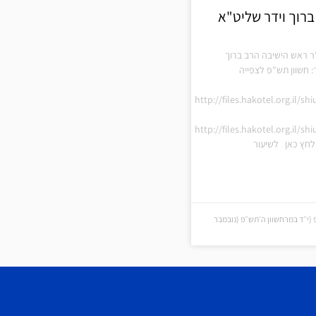
ברוך וידר שליט"א
"ר ראש הישיבה הרב ברוך
: חשוון תש"פ לצפייה
http://files.hakotel.org.il/s
http://files.hakotel.org.il/s
חץ כאן לשיעור
 (י״ד במרחשוון ה׳תש״פ (נובמבר