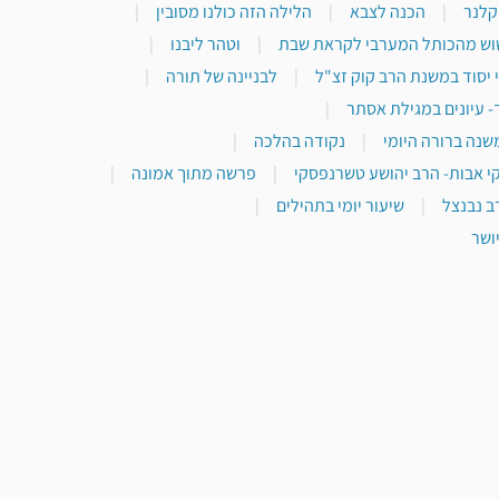
 קלנר
|
הכנה לצבא
|
הלילה הזה כולנו מסובין
|
וש מהכותל המערבי לקראת שבת
|
וטהר ליבנו
|
 יסוד במשנת הרב קוק זצ"ל
|
לבניינה של תורה
|
- עיונים במגילת אסתר
|
שנה ברורה היומי
|
נקודה בהלכה
|
י אבות- הרב יהושע טשרנפסקי
|
פרשה מתוך אמונה
|
ב נבנצל
|
שיעור יומי בתהילים
|
ושר