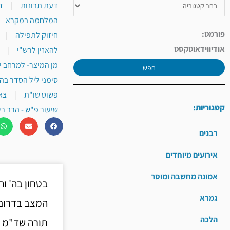
דעת תבונות
|
ד
המלחמה במקרא
פורמט:
חיזוק לתפילה
|
אודיו
וידאו
טקסט
להאזין לרש"י
|
מן המיצר- למרחב י
חפש
סימני ליל הסדר בה
פשוט שו"ת
|
צא
קטגוריות:
שיעור פ"ש - הרב רי
רבנים
אירועים מיוחדים
אמונה מחשבה ומוסר
בטחון בה' וה
גמרא
המצב בדרום 
הלכה
תורה שד"מ מ