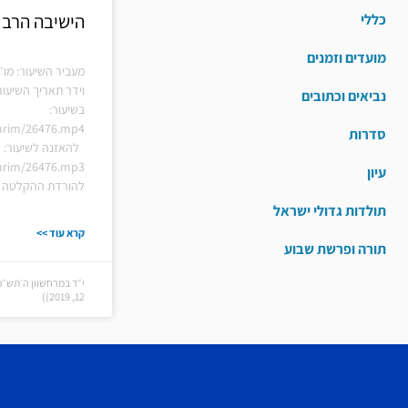
הישיבה הרב 
כללי
מועדים וזמנים
מעביר השיעור: מו
וידר תאריך השיעור
נביאים וכתובים
בשיעור:
hiurim/26476.mp4
סדרות
להאזנה לשיעור:
hiurim/26476.mp3
עיון
להורדת ההקלטה ל
תולדות גדולי ישראל
קרא עוד >>
תורה ופרשת שבוע
י״ד במרחשוון ה׳תש״פ
12, 2019))