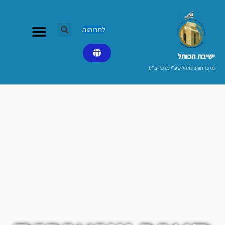
ילוג
תוכן
לתרומות
ישיבת הכותל​
מרכז תורני וואהל שע"י מרכז יב"ע