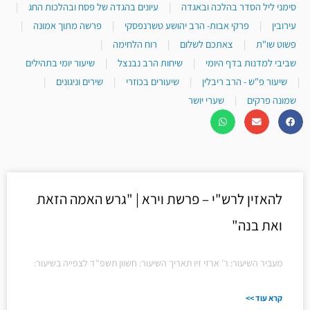
סימני ליל הסדר בהלכה ובאגדה
|
עיונים בהגדה של פסח ובהלכות החג
|
עירובין
|
פרקי אבות- הרב יהושע טשרנפסקי
|
פרשה מתוך אמונה
|
פשוט שו"ת
|
צאתכם לשלום
|
רוח הלחימה
|
שביבי למדנות בדף היומי
|
שיחות הרב נבנצל
|
שיעור יומי בתהילים
|
שיעור פ"ש - הרב ריבלין
|
שיעורים בכוזרי
|
שירים וניגונים
|
שמונה פרקים
|
שערי יושר
להאזין לרש"י – פרשת וירא | "גרש האמה הזאת
ואת בנה"
מעביר השיעור: ר' ארזי זיו תאריך השיעור: חשוון תשפ"ד לצפייה בשיעור:
קרא עוד >>