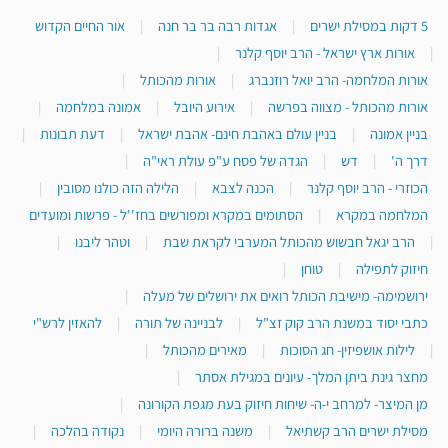
5 דקות במסילת ישרים
|
אגדות רבה בר בר חנה
|
אור החיים הקדוש
|
אורות ארץ ישראל - הרב יוסף קלנר
|
אורות המלחמה- הרב יואל רוזנברג
|
אורות מהכותל
|
אורות מהכותל - מצווה בפרשה
|
אירוע היובל
|
אמונה במלחמה
|
בניין אמונה
|
בניין עולם באהבת חינם- אהבת ישראל
|
דעת תבונות
|
דרך ה'
|
דש
|
הגדה של פסח ע"פ עולת ראי"ה
|
הכוזרי - הרב יוסף קלנר
|
הכנה לצבא
|
הלילה הזה כולנו מסובין
|
המלחמה במקרא
|
הסתומים במקרא ומפורשים בחז''ל - פרשות ומועדים
|
הרב יגאל חבשוש מהכותל המערבי לקראת שבת
|
וטהר ליבנו
|
חיזוק לתפילה
|
טוחן
|
ירושמימה- מישיבת הכותל רואים את ירושלים של מעלה
|
כתבי יסוד במשנת הרב קוק זצ"ל
|
לבניינה של תורה
|
להאזין לרש"י
|
לילות אושפיזין- חג הסוכות
|
מאירים מהכותל
|
מחצר גינת ביתן המלך- עיונים במגילת אסתר
|
מן המיצר- למרחב י-ה- שיחות חיזוק בעת מגפת הקורונה
|
מסילת ישרים הרב קשתיאל
|
משנה ברורה היומי
|
נקודה בהלכה
|