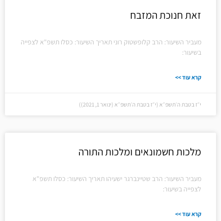
זאת חנוכת המזבח
מעביר השיעור: הרב קלופשטוק רוני תאריך השיעור: כסלו תשפ"א לצפייה
בשיעור:
קרא עוד >>
י״ז בטבת ה׳תשפ״א (י״ז בטבת ה׳תשפ״א (ינואר 1, 2021))
מלכות חשמונאים ומלכות התורה
מעביר השיעור: הרב שטיינברגר ישעיהו תאריך השיעור: כסלו תשפ"א
לצפייה בשיעור:
קרא עוד >>