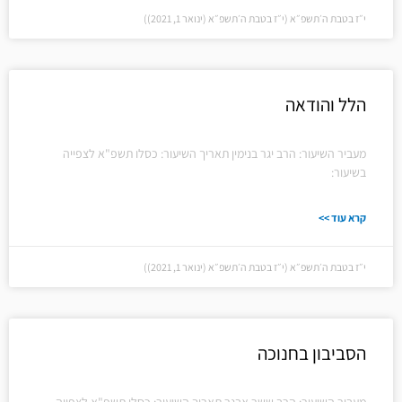
י״ז בטבת ה׳תשפ״א (י״ז בטבת ה׳תשפ״א (ינואר 1, 2021))
הלל והודאה
מעביר השיעור: הרב יגר בנימין תאריך השיעור: כסלו תשפ"א לצפייה
בשיעור:
קרא עוד >>
י״ז בטבת ה׳תשפ״א (י״ז בטבת ה׳תשפ״א (ינואר 1, 2021))
הסביבון בחנוכה