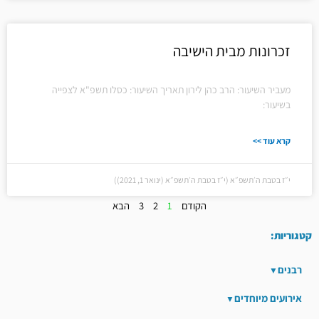
זכרונות מבית הישיבה
מעביר השיעור: הרב כהן לירון תאריך השיעור: כסלו תשפ"א לצפייה
בשיעור:
קרא עוד >>
י״ז בטבת ה׳תשפ״א (י״ז בטבת ה׳תשפ״א (ינואר 1, 2021))
הקודם
1
2
3
הבא
קטגוריות:
רבנים
אירועים מיוחדים