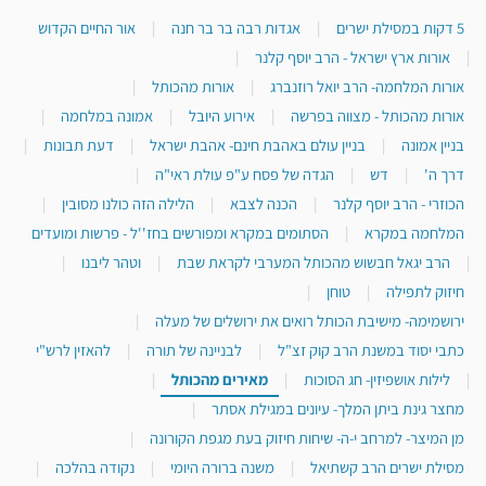
5 דקות במסילת ישרים
|
אגדות רבה בר בר חנה
|
אור החיים הקדוש
|
אורות ארץ ישראל - הרב יוסף קלנר
|
אורות המלחמה- הרב יואל רוזנברג
|
אורות מהכותל
|
אורות מהכותל - מצווה בפרשה
|
אירוע היובל
|
אמונה במלחמה
|
בניין אמונה
|
בניין עולם באהבת חינם- אהבת ישראל
|
דעת תבונות
|
דרך ה'
|
דש
|
הגדה של פסח ע"פ עולת ראי"ה
|
הכוזרי - הרב יוסף קלנר
|
הכנה לצבא
|
הלילה הזה כולנו מסובין
|
המלחמה במקרא
|
הסתומים במקרא ומפורשים בחז''ל - פרשות ומועדים
|
הרב יגאל חבשוש מהכותל המערבי לקראת שבת
|
וטהר ליבנו
|
חיזוק לתפילה
|
טוחן
|
ירושמימה- מישיבת הכותל רואים את ירושלים של מעלה
|
כתבי יסוד במשנת הרב קוק זצ"ל
|
לבניינה של תורה
|
להאזין לרש"י
|
לילות אושפיזין- חג הסוכות
|
מאירים מהכותל
|
מחצר גינת ביתן המלך- עיונים במגילת אסתר
|
מן המיצר- למרחב י-ה- שיחות חיזוק בעת מגפת הקורונה
|
מסילת ישרים הרב קשתיאל
|
משנה ברורה היומי
|
נקודה בהלכה
|