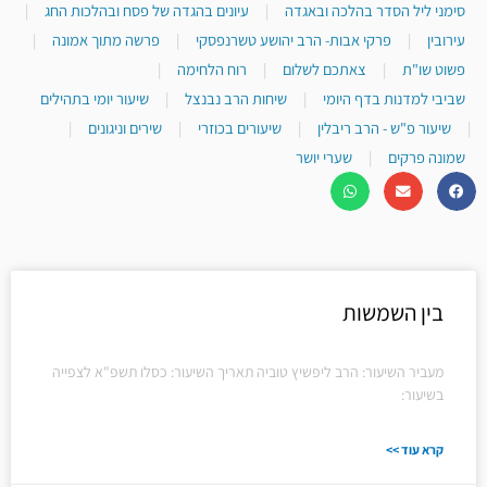
סימני ליל הסדר בהלכה ובאגדה
|
עיונים בהגדה של פסח ובהלכות החג
|
עירובין
|
פרקי אבות- הרב יהושע טשרנפסקי
|
פרשה מתוך אמונה
|
פשוט שו"ת
|
צאתכם לשלום
|
רוח הלחימה
|
שביבי למדנות בדף היומי
|
שיחות הרב נבנצל
|
שיעור יומי בתהילים
|
שיעור פ"ש - הרב ריבלין
|
שיעורים בכוזרי
|
שירים וניגונים
|
שמונה פרקים
|
שערי יושר
עמוד
עמוד
עמוד
בין השמשות
מעביר השיעור: הרב ליפשיץ טוביה תאריך השיעור: כסלו תשפ"א לצפייה
בשיעור:
קרא עוד >>