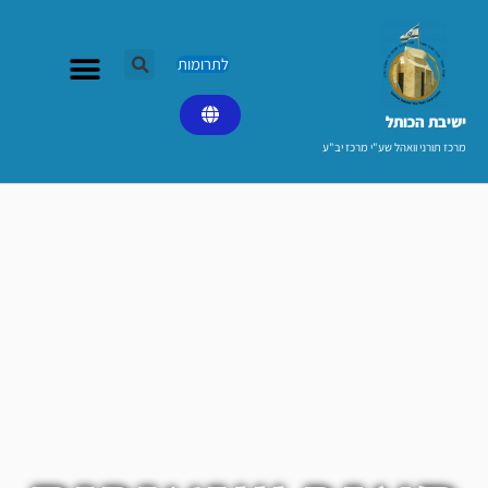
ילוג
תוכן
לתרומות
ישיבת הכותל​
מרכז תורני וואהל שע"י מרכז יב"ע