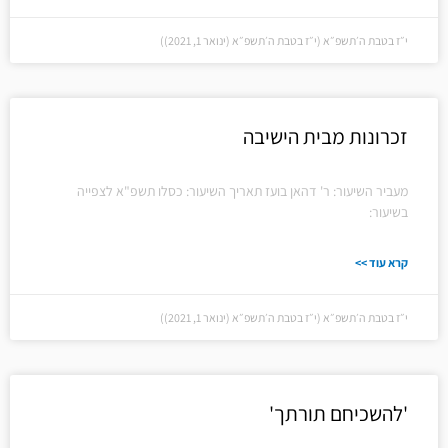
י״ז בטבת ה׳תשפ״א (י״ז בטבת ה׳תשפ״א (ינואר 1, 2021))
זכרונות מבית הישיבה
מעביר השיעור: ר' דהאן בועז תאריך השיעור: כסלו תשפ"א לצפייה
בשיעור:
קרא עוד >>
י״ז בטבת ה׳תשפ״א (י״ז בטבת ה׳תשפ״א (ינואר 1, 2021))
'להשכיחם תורתך'