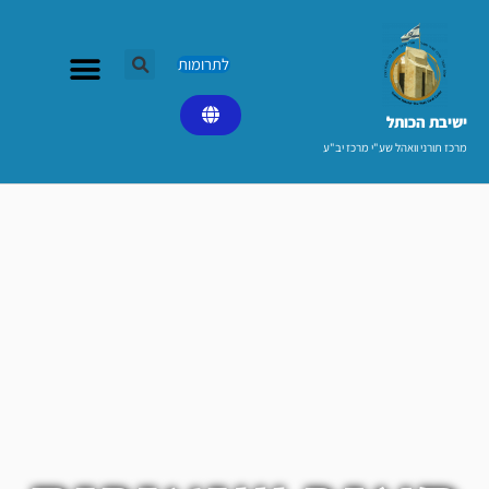
ילוג
תוכן
לתרומות
ישיבת הכותל​
מרכז תורני וואהל שע"י מרכז יב"ע