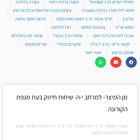
מסילת ישרים הרב קשתיאל
|
משנה ברורה היומי
|
נקודה בהלכה
|
סימני ליל הסדר בהלכה ובאגדה
|
עיונים בהגדה של פסח ובהלכות החג
|
עירובין
|
פרקי אבות- הרב יהושע טשרנפסקי
|
פרשה מתוך אמונה
|
פשוט שו"ת
|
צאתכם לשלום
|
רוח הלחימה
|
שביבי למדנות בדף היומי
|
שיחות הרב נבנצל
|
שיעור יומי בתהילים
|
שיעור פ"ש - הרב ריבלין
|
שיעורים בכוזרי
|
שירים וניגונים
|
שמונה פרקים
|
שערי יושר
מן המיצר- למרחב י-ה- שיחות חיזוק בעת מגפת
הקורונה
מעביר השיעור: מו"ר ראש הישיבה- הרב ברוך וידר תאריך השיעור: שבט
תשפ"א לצפייה בשיעור: