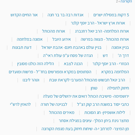
הקורונה
»
2
5 דקות במסילת ישרים
|
אגדות רבה בר בר חנה
|
אור החיים הקדוש
|
אורות ארץ ישראל - הרב יוסף קלנר
|
אורות המלחמה- הרב יואל רוזנברג
|
אורות מהכותל
|
אורות מהכותל - מצווה בפרשה
|
אירוע היובל
|
אמונה במלחמה
|
בניין אמונה
|
בניין עולם באהבת חינם- אהבת ישראל
|
דעת תבונות
|
דרך ה'
|
דש
|
הגדה של פסח ע"פ עולת ראי"ה
|
הכוזרי - הרב יוסף קלנר
|
הכנה לצבא
|
הלילה הזה כולנו מסובין
|
המלחמה במקרא
|
הסתומים במקרא ומפורשים בחז''ל - פרשות ומועדים
|
הרב יגאל חבשוש מהכותל המערבי לקראת שבת
|
וטהר ליבנו
|
חיזוק לתפילה
|
טוחן
|
ירושמימה- מישיבת הכותל רואים את ירושלים של מעלה
|
כתבי יסוד במשנת הרב קוק זצ"ל
|
לבניינה של תורה
|
להאזין לרש"י
|
לילות אושפיזין- חג הסוכות
|
מאירים מהכותל
|
מחצר גינת ביתן המלך- עיונים במגילת אסתר
|
מן המיצר- למרחב י-ה- שיחות חיזוק בעת מגפת הקורונה
|