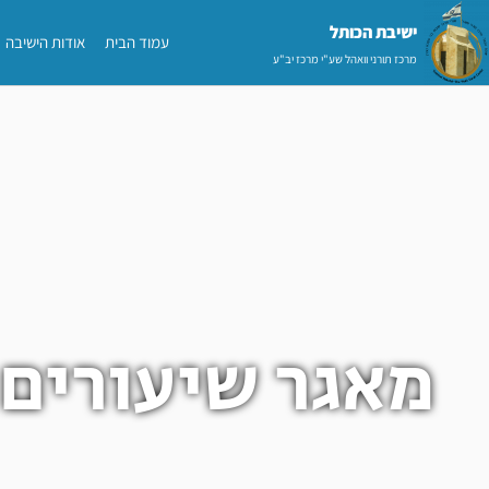
ילוג
ישיבת הכותל​
עמוד הבית
אודות הישיבה
תוכן
מרכז תורני וואהל שע"י מרכז יב"ע
מאגר שיעורים