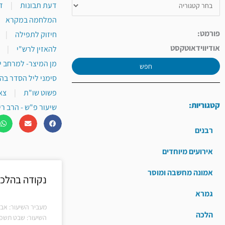
דעת תבונות
|
ד
המלחמה במקרא
פורמט:
חיזוק לתפילה
|
אודיו
וידאו
טקסט
להאזין לרש"י
|
מן המיצר- למרחב י
חפש
סימני ליל הסדר בה
פשוט שו"ת
|
צא
קטגוריות:
שיעור פ"ש - הרב רי
רבנים
אירועים מיוחדים
אמונה מחשבה ומוסר
נקודה בהלכה
גמרא
מעביר השיעור: אבר
הלכה
השיעור: שבט תשפ"