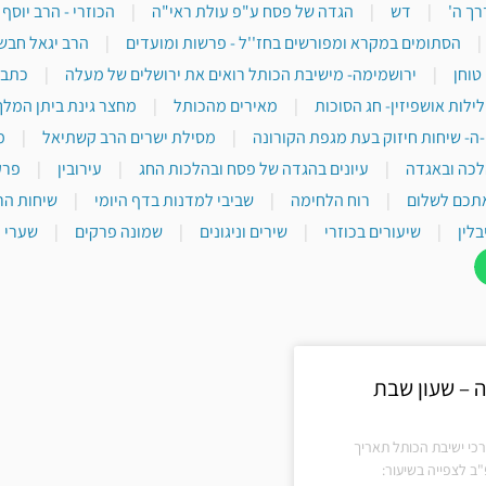
רך ה'
|
דש
|
הגדה של פסח ע"פ עולת ראי"ה
|
הכוזרי - הרב יוסף
|
הסתומים במקרא ומפורשים בחז''ל - פרשות ומועדים
|
הרב יגאל חבש
טוחן
|
ירושמימה- מישיבת הכותל רואים את ירושלים של מעלה
|
כתבי
לילות אושפיזין- חג הסוכות
|
מאירים מהכותל
|
מחצר גינת ביתן המלך
-ה- שיחות חיזוק בעת מגפת הקורונה
|
מסילת ישרים הרב קשתיאל
|
מ
לכה ובאגדה
|
עיונים בהגדה של פסח ובהלכות החג
|
עירובין
|
פרק
תכם לשלום
|
רוח הלחימה
|
שביבי למדנות בדף היומי
|
שיחות הר
בלין
|
שיעורים בכוזרי
|
שירים וניגונים
|
שמונה פרקים
|
שערי י
 – שעון שבת
כי ישיבת הכותל תאריך
ב לצפייה בשיעור: