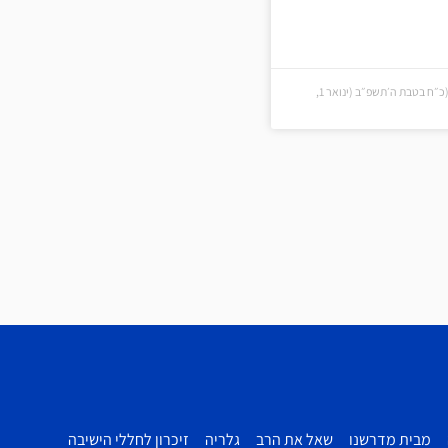
כ״ח בטבת ה׳תשפ״ב (כ״ח בטבת ה׳תשפ״ב (ינואר 1,
מבית מדרשנו
שאל את הרב
גלריה
זיכרון לחללי הישיבה