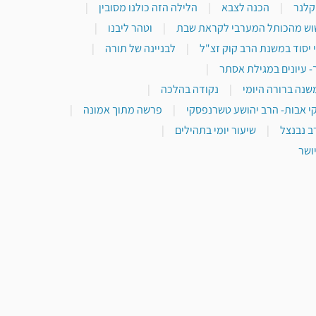
 קלנר
|
הכנה לצבא
|
הלילה הזה כולנו מסובין
|
וש מהכותל המערבי לקראת שבת
|
וטהר ליבנו
|
 יסוד במשנת הרב קוק זצ"ל
|
לבניינה של תורה
|
- עיונים במגילת אסתר
|
שנה ברורה היומי
|
נקודה בהלכה
|
י אבות- הרב יהושע טשרנפסקי
|
פרשה מתוך אמונה
|
ב נבנצל
|
שיעור יומי בתהילים
|
ושר