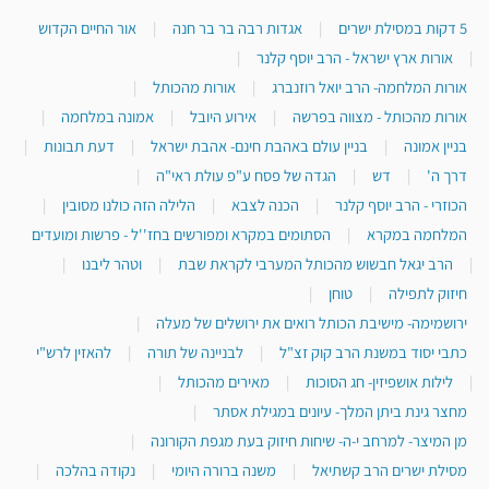
5 דקות במסילת ישרים
|
אגדות רבה בר בר חנה
|
אור החיים הקדוש
|
אורות ארץ ישראל - הרב יוסף קלנר
|
אורות המלחמה- הרב יואל רוזנברג
|
אורות מהכותל
|
אורות מהכותל - מצווה בפרשה
|
אירוע היובל
|
אמונה במלחמה
|
בניין אמונה
|
בניין עולם באהבת חינם- אהבת ישראל
|
דעת תבונות
|
דרך ה'
|
דש
|
הגדה של פסח ע"פ עולת ראי"ה
|
הכוזרי - הרב יוסף קלנר
|
הכנה לצבא
|
הלילה הזה כולנו מסובין
|
המלחמה במקרא
|
הסתומים במקרא ומפורשים בחז''ל - פרשות ומועדים
|
הרב יגאל חבשוש מהכותל המערבי לקראת שבת
|
וטהר ליבנו
|
חיזוק לתפילה
|
טוחן
|
ירושמימה- מישיבת הכותל רואים את ירושלים של מעלה
|
כתבי יסוד במשנת הרב קוק זצ"ל
|
לבניינה של תורה
|
להאזין לרש"י
|
לילות אושפיזין- חג הסוכות
|
מאירים מהכותל
|
מחצר גינת ביתן המלך- עיונים במגילת אסתר
|
מן המיצר- למרחב י-ה- שיחות חיזוק בעת מגפת הקורונה
|
מסילת ישרים הרב קשתיאל
|
משנה ברורה היומי
|
נקודה בהלכה
|