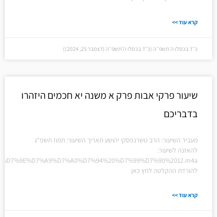
קרא עוד >>
כ״ד בכסלו ה׳תשפ״ה (כ״ד בכסלו ה׳תשפ״ה (דצמבר 25, 2024))
שיעור פרקי אבות פרק א משנה יא חכמים היזהרו
בדבריכם
מעביר השיעור: הרב טשרנפסקי יהושע תאריך השיעור: תמוז תשפ"ג
להאזנה לשיעור:
%20%D7%9E%D7%A9%D7%A0%D7%94%20%D7%99%D7%90%2012.m4a
להורדת ההקלטה לחץ כאן
קרא עוד >>