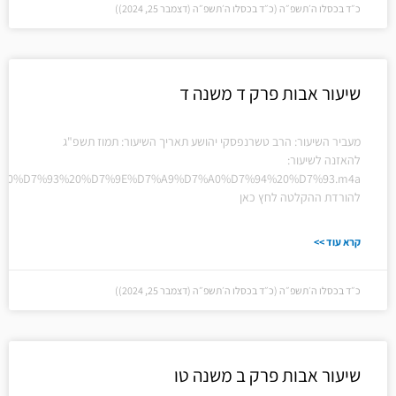
כ״ד בכסלו ה׳תשפ״ה (כ״ד בכסלו ה׳תשפ״ה (דצמבר 25, 2024))
שיעור אבות פרק ד משנה ד
מעביר השיעור: הרב טשרנפסקי יהושע תאריך השיעור: תמוז תשפ"ג
להאזנה לשיעור:
%D7%A7%20%D7%93%20%D7%9E%D7%A9%D7%A0%D7%94%20%D7%93.m4a
להורדת ההקלטה לחץ כאן
קרא עוד >>
כ״ד בכסלו ה׳תשפ״ה (כ״ד בכסלו ה׳תשפ״ה (דצמבר 25, 2024))
שיעור אבות פרק ב משנה טו