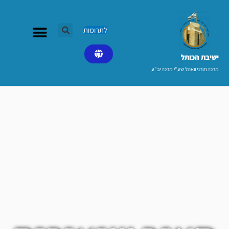
ילוג
תוכן
לתרומות
ישיבת הכותל​
מרכז תורני וואהל שע"י מרכז יב"ע