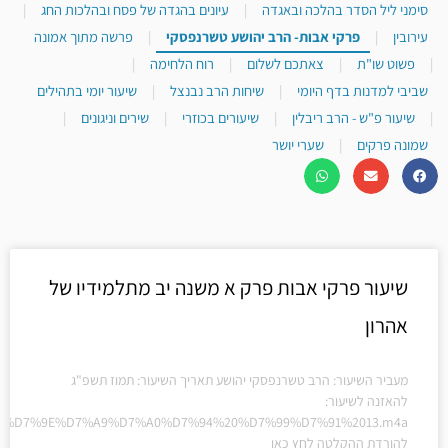
סימני ליל הסדר בהלכה ובאגדה
|
עיונים בהגדה של פסח ובהלכות החג
|
עירובין
|
פרקי אבות- הרב יהושע טשרנפסקי
|
פרשה מתוך אמונה
|
פשוט שו"ת
|
צאתכם לשלום
|
רוח הלחימה
|
שביבי למדנות בדף היומי
|
שיחות הרב נבנצל
|
שיעור יומי בתהילים
|
שיעור פ"ש - הרב ריבלין
|
שיעורים בכוזרי
|
שירים וניגונים
|
שמונה פרקים
|
שערי יושר
עמוד
עמוד
עמוד
עמוד
שיעור פרקי אבות פרק א משנה יב מתלמידיו של
אהרון
מעביר השיעור: הרב טשרנפסקי יהושע תאריך השיעור: תמוז תשפ"ג
להאזנה לשיעור:
%20%D7%9E%D7%A9%D7%A0%D7%94%20%D7%99%D7%91%2013.m4a
להורדת ההקלטה לחץ כאן