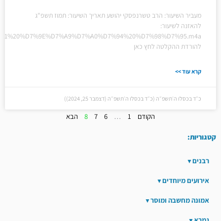
מעביר השיעור: הרב טשרנפסקי יהושע תאריך השיעור: תמוז תשפ"ג
להאזנה לשיעור:
%20%D7%91%20%D7%9E%D7%A9%D7%A0%D7%94%20%D7%98%D7%95.m4a
להורדת ההקלטה לחץ כאן
קרא עוד >>
כ״ד בכסלו ה׳תשפ״ה (כ״ד בכסלו ה׳תשפ״ה (דצמבר 25, 2024))
הקודם
1
…
6
7
8
הבא
קטגוריות:
רבנים
אירועים מיוחדים
אמונה מחשבה ומוסר
גמרא