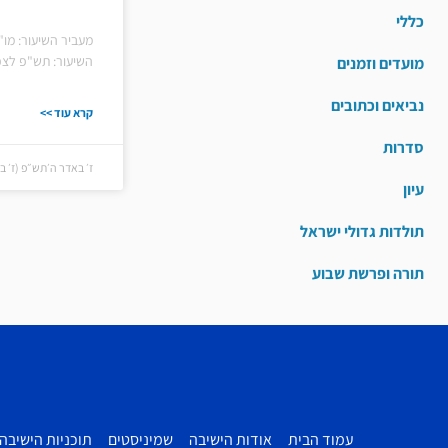
כללי
מעביר השיעור: מו"
השיעור: תש"פ לצפי
מועדים וזמנים
נביאים וכתובים
קרא עוד >>
סדרות
ז׳ באדר ה׳תש״פ (ז׳ באדר 
עיון
תולדות גדולי ישראל
תורה ופרשת שבוע
עמוד הבית
אודות הישיבה
שמיניסטים
תוכניות הישיבה