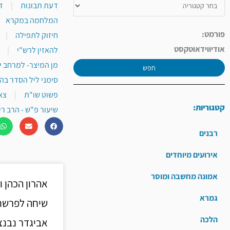
דעת תבונות
|
ד
המלחמה במקרא
פורמט:
חיזוק לתפילה
|
אודיו
וידאו
טקסט
להאזין לרש"י
|
מן המיצר- למרחב י
חפש
סימני ליל הסדר בה
פשוט שו"ת
|
צא
קטגוריות:
שיעור פ"ש - הרב רי
רבנים
אירועים מיוחדים
אמונה מחשבה ומוסר
אהרון הכהן 
גמרא
שיחה לפרשת 
הלכה
אביגדר נבנצ