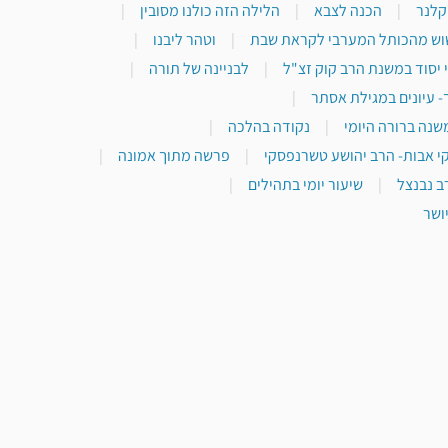
 קלנר
|
הכנה לצבא
|
הלילה הזה כולנו מסובין
|
וש מהכותל המערבי לקראת שבת
|
וטהר ליבנו
|
 יסוד במשנת הרב קוק זצ"ל
|
לבניינה של תורה
|
- עיונים במגילת אסתר
|
שנה ברורה היומי
|
נקודה בהלכה
|
י אבות- הרב יהושע טשרנפסקי
|
פרשה מתוך אמונה
|
ב נבנצל
|
שיעור יומי בתהילים
|
ושר