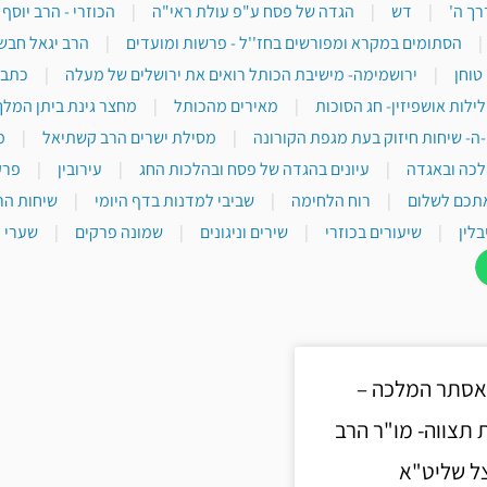
רך ה'
|
דש
|
הגדה של פסח ע"פ עולת ראי"ה
|
הכוזרי - הרב יוסף
|
הסתומים במקרא ומפורשים בחז''ל - פרשות ומועדים
|
הרב יגאל חבש
טוחן
|
ירושמימה- מישיבת הכותל רואים את ירושלים של מעלה
|
כתבי
לילות אושפיזין- חג הסוכות
|
מאירים מהכותל
|
מחצר גינת ביתן המלך
-ה- שיחות חיזוק בעת מגפת הקורונה
|
מסילת ישרים הרב קשתיאל
|
מ
לכה ובאגדה
|
עיונים בהגדה של פסח ובהלכות החג
|
עירובין
|
פרק
תכם לשלום
|
רוח הלחימה
|
שביבי למדנות בדף היומי
|
שיחות הר
בלין
|
שיעורים בכוזרי
|
שירים וניגונים
|
שמונה פרקים
|
שערי י
ואסתר המלכה –
תצווה- מו"ר הרב
ל שליט"א