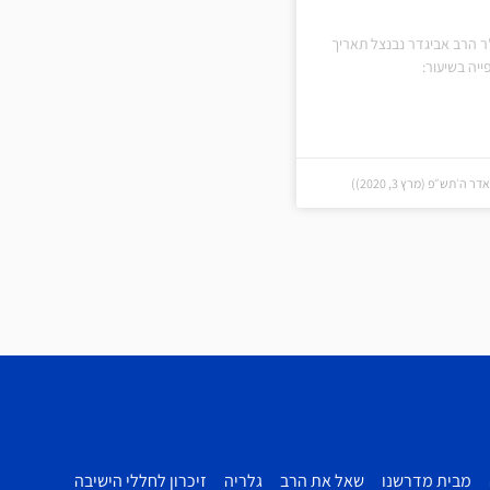
ר הרב אביגדר נבנצל תאריך
יה בשיעור:
ה׳תש״פ (מרץ 3, 2020))
מבית מדרשנו
שאל את הרב
גלריה
זיכרון לחללי הישיבה