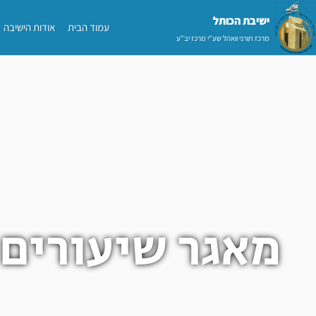
ילוג
ישיבת הכותל​
עמוד הבית
אודות הישיבה
תוכן
מרכז תורני וואהל שע"י מרכז יב"ע
מאגר שיעורים