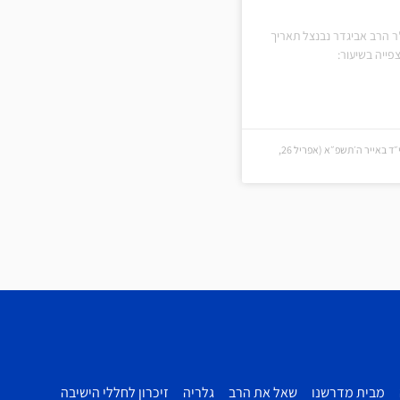
ר הרב אביגדר נבנצל תאריך
ייה בשיעור:
י״ד באייר ה׳תשפ״א (י״ד באייר ה׳תשפ״א (אפריל 26,
מבית מדרשנו
שאל את הרב
גלריה
זיכרון לחללי הישיבה