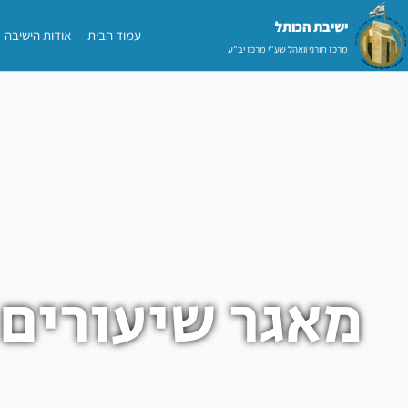
ילוג
ישיבת הכותל​
עמוד הבית
אודות הישיבה
תוכן
מרכז תורני וואהל שע"י מרכז יב"ע
מאגר שיעורים