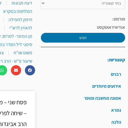
דעת תבונות
|
ד
המלחמה במקרא
פורמט:
חיזוק לתפילה
|
אודיו
וידאו
טקסט
להאזין לרש"י
|
מן המיצר- למרחב י
חפש
סימני ליל הסדר בה
פשוט שו"ת
|
צא
קטגוריות:
שיעור פ"ש - הרב רי
רבנים
אירועים מיוחדים
אמונה מחשבה ומוסר
פסח שני – מ
גמרא
– שיחה לפרש
הלכה
הרב אביגדור