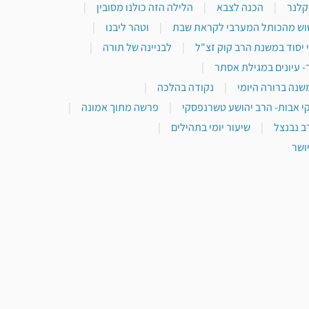
 קלנר
|
הכנה לצבא
|
הלילה הזה כולנו מסובין
|
וש מהכותל המערבי לקראת שבת
|
וטהר ליבנו
|
 יסוד במשנת הרב קוק זצ"ל
|
לבניינה של תורה
|
- עיונים במגילת אסתר
|
שנה ברורה היומי
|
נקודה בהלכה
|
י אבות- הרב יהושע טשרנפסקי
|
פרשה מתוך אמונה
|
ב נבנצל
|
שיעור יומי בתהילים
|
ושר