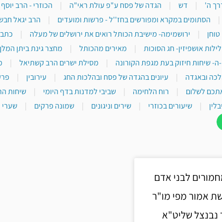
רך ה'
|
דש
|
הגדה של פסח ע"פ עולת ראי"ה
|
הכוזרי - הרב יוסף
|
הסתומים במקרא ומפורשים בחז''ל - פרשות ומועדים
|
הרב יגאל חבש
טוחן
|
ירושמימה- מישיבת הכותל רואים את ירושלים של מעלה
|
כתבי
לילות אושפיזין- חג הסוכות
|
מאירים מהכותל
|
מחצר גינת ביתן המלך
-ה- שיחות חיזוק בעת מגפת הקורונה
|
מסילת ישרים הרב קשתיאל
|
מ
לכה ובאגדה
|
עיונים בהגדה של פסח ובהלכות החג
|
עירובין
|
פרק
תכם לשלום
|
רוח הלחימה
|
שביבי למדנות בדף היומי
|
שיחות הר
בלין
|
שיעורים בכוזרי
|
שירים וניגונים
|
שמונה פרקים
|
שערי י
חמורים לבני אדם
ת אמור מפי מו"ר
 נבנצל שליט"א