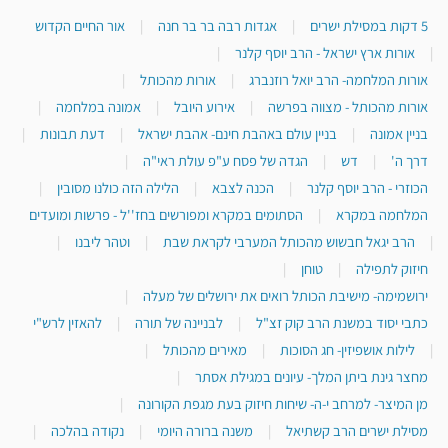
5 דקות במסילת ישרים
|
אגדות רבה בר בר חנה
|
אור החיים הקדוש
|
אורות ארץ ישראל - הרב יוסף קלנר
|
אורות המלחמה- הרב יואל רוזנברג
|
אורות מהכותל
|
אורות מהכותל - מצווה בפרשה
|
אירוע היובל
|
אמונה במלחמה
|
בניין אמונה
|
בניין עולם באהבת חינם- אהבת ישראל
|
דעת תבונות
|
דרך ה'
|
דש
|
הגדה של פסח ע"פ עולת ראי"ה
|
הכוזרי - הרב יוסף קלנר
|
הכנה לצבא
|
הלילה הזה כולנו מסובין
|
המלחמה במקרא
|
הסתומים במקרא ומפורשים בחז''ל - פרשות ומועדים
|
הרב יגאל חבשוש מהכותל המערבי לקראת שבת
|
וטהר ליבנו
|
חיזוק לתפילה
|
טוחן
|
ירושמימה- מישיבת הכותל רואים את ירושלים של מעלה
|
כתבי יסוד במשנת הרב קוק זצ"ל
|
לבניינה של תורה
|
להאזין לרש"י
|
לילות אושפיזין- חג הסוכות
|
מאירים מהכותל
|
מחצר גינת ביתן המלך- עיונים במגילת אסתר
|
מן המיצר- למרחב י-ה- שיחות חיזוק בעת מגפת הקורונה
|
מסילת ישרים הרב קשתיאל
|
משנה ברורה היומי
|
נקודה בהלכה
|