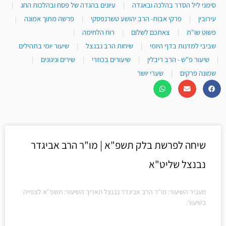
סימני ליל הסדר בהלכה ובאגדה
|
עיונים בהגדה של פסח ובהלכות החג
|
עירובין
|
פרקי אבות- הרב יהושע טשרנפסקי
|
פרשה מתוך אמונה
|
פשוט שו"ת
|
צאתכם לשלום
|
רוח הלחימה
|
שביבי למדנות בדף היומי
|
שיחות הרב נבנצל
|
שיעור יומי בתהילים
|
שיעור פ"ש - הרב ריבלין
|
שיעורים בכוזרי
|
שירים וניגונים
|
שמונה פרקים
|
שערי יושר
שיחה לפרשת בלק תשפ"א | מו"ר הרב אביגדר
נבנצל שליט"א
מעביר השיעור: מו"ר הרב אביגדר נבנצל תאריך השיעור: תשפ"א לצפייה
בשיעור: