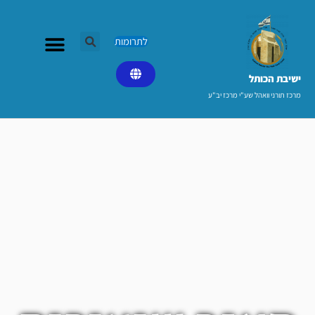
ילוג
תוכן
לתרומות
ישיבת הכותל​
מרכז תורני וואהל שע"י מרכז יב"ע