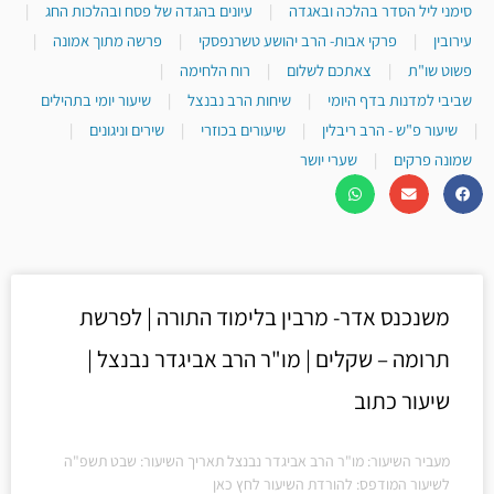
סימני ליל הסדר בהלכה ובאגדה
|
עיונים בהגדה של פסח ובהלכות החג
|
עירובין
|
פרקי אבות- הרב יהושע טשרנפסקי
|
פרשה מתוך אמונה
|
פשוט שו"ת
|
צאתכם לשלום
|
רוח הלחימה
|
שביבי למדנות בדף היומי
|
שיחות הרב נבנצל
|
שיעור יומי בתהילים
|
שיעור פ"ש - הרב ריבלין
|
שיעורים בכוזרי
|
שירים וניגונים
|
שמונה פרקים
|
שערי יושר
משנכנס אדר- מרבין בלימוד התורה | לפרשת
תרומה – שקלים | מו"ר הרב אביגדר נבנצל |
שיעור כתוב
מעביר השיעור: מו"ר הרב אביגדר נבנצל תאריך השיעור: שבט תשפ"ה
לשיעור המודפס: להורדת השיעור לחץ כאן