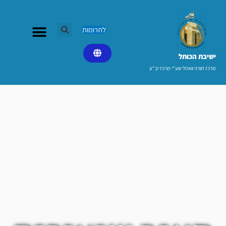
ילוג
תוכן
לתרומות
ישיבת הכותל​
מרכז תורני וואהל שע"י מרכז יב"ע