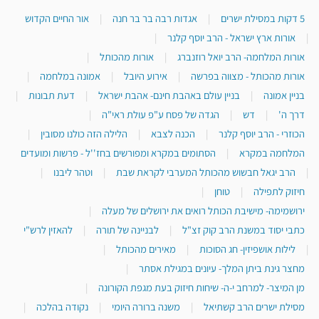
5 דקות במסילת ישרים
|
אגדות רבה בר בר חנה
|
אור החיים הקדוש
|
אורות ארץ ישראל - הרב יוסף קלנר
|
אורות המלחמה- הרב יואל רוזנברג
|
אורות מהכותל
|
אורות מהכותל - מצווה בפרשה
|
אירוע היובל
|
אמונה במלחמה
|
בניין אמונה
|
בניין עולם באהבת חינם- אהבת ישראל
|
דעת תבונות
|
דרך ה'
|
דש
|
הגדה של פסח ע"פ עולת ראי"ה
|
הכוזרי - הרב יוסף קלנר
|
הכנה לצבא
|
הלילה הזה כולנו מסובין
|
המלחמה במקרא
|
הסתומים במקרא ומפורשים בחז''ל - פרשות ומועדים
|
הרב יגאל חבשוש מהכותל המערבי לקראת שבת
|
וטהר ליבנו
|
חיזוק לתפילה
|
טוחן
|
ירושמימה- מישיבת הכותל רואים את ירושלים של מעלה
|
כתבי יסוד במשנת הרב קוק זצ"ל
|
לבניינה של תורה
|
להאזין לרש"י
|
לילות אושפיזין- חג הסוכות
|
מאירים מהכותל
|
מחצר גינת ביתן המלך- עיונים במגילת אסתר
|
מן המיצר- למרחב י-ה- שיחות חיזוק בעת מגפת הקורונה
|
מסילת ישרים הרב קשתיאל
|
משנה ברורה היומי
|
נקודה בהלכה
|