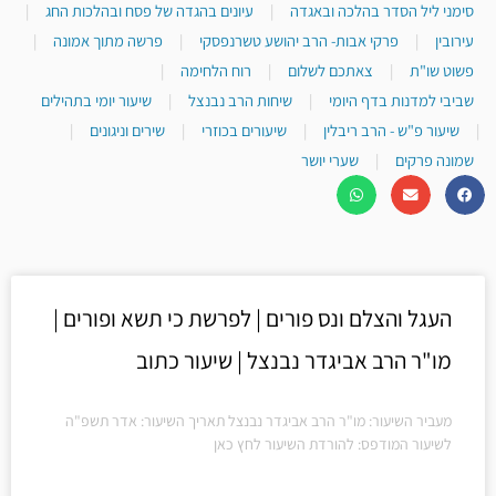
סימני ליל הסדר בהלכה ובאגדה
|
עיונים בהגדה של פסח ובהלכות החג
|
עירובין
|
פרקי אבות- הרב יהושע טשרנפסקי
|
פרשה מתוך אמונה
|
פשוט שו"ת
|
צאתכם לשלום
|
רוח הלחימה
|
שביבי למדנות בדף היומי
|
שיחות הרב נבנצל
|
שיעור יומי בתהילים
|
שיעור פ"ש - הרב ריבלין
|
שיעורים בכוזרי
|
שירים וניגונים
|
שמונה פרקים
|
שערי יושר
העגל והצלם ונס פורים | לפרשת כי תשא ופורים |
מו"ר הרב אביגדר נבנצל | שיעור כתוב
מעביר השיעור: מו"ר הרב אביגדר נבנצל תאריך השיעור: אדר תשפ"ה
לשיעור המודפס: להורדת השיעור לחץ כאן