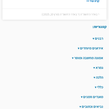
קרא עוד >>
י׳ באדר ה׳תשפ״ה (י׳ באדר ה׳תשפ״ה (מרץ 10, 2025))
קטגוריות:
רבנים
אירועים מיוחדים
אמונה מחשבה ומוסר
גמרא
הלכה
כללי
מועדים וזמנים
נביאים וכתובים