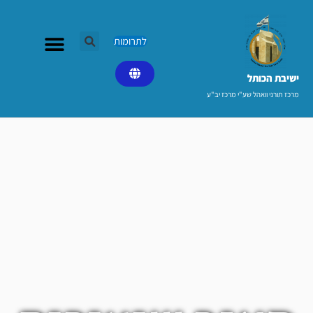
ילוג
תוכן
לתרומות
ישיבת הכותל​
מרכז תורני וואהל שע"י מרכז יב"ע