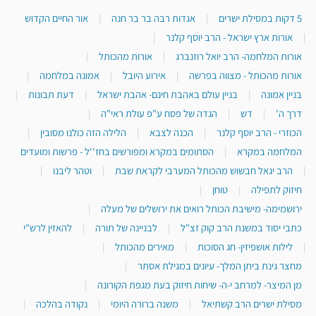
5 דקות במסילת ישרים
|
אגדות רבה בר בר חנה
|
אור החיים הקדוש
|
אורות ארץ ישראל - הרב יוסף קלנר
|
אורות המלחמה- הרב יואל רוזנברג
|
אורות מהכותל
|
אורות מהכותל - מצווה בפרשה
|
אירוע היובל
|
אמונה במלחמה
|
בניין אמונה
|
בניין עולם באהבת חינם- אהבת ישראל
|
דעת תבונות
|
דרך ה'
|
דש
|
הגדה של פסח ע"פ עולת ראי"ה
|
הכוזרי - הרב יוסף קלנר
|
הכנה לצבא
|
הלילה הזה כולנו מסובין
|
המלחמה במקרא
|
הסתומים במקרא ומפורשים בחז''ל - פרשות ומועדים
|
הרב יגאל חבשוש מהכותל המערבי לקראת שבת
|
וטהר ליבנו
|
חיזוק לתפילה
|
טוחן
|
ירושמימה- מישיבת הכותל רואים את ירושלים של מעלה
|
כתבי יסוד במשנת הרב קוק זצ"ל
|
לבניינה של תורה
|
להאזין לרש"י
|
לילות אושפיזין- חג הסוכות
|
מאירים מהכותל
|
מחצר גינת ביתן המלך- עיונים במגילת אסתר
|
מן המיצר- למרחב י-ה- שיחות חיזוק בעת מגפת הקורונה
|
מסילת ישרים הרב קשתיאל
|
משנה ברורה היומי
|
נקודה בהלכה
|