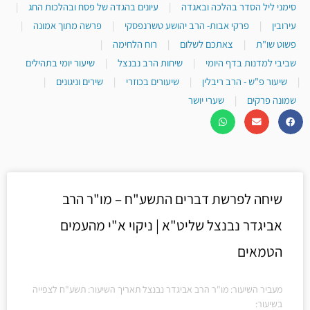
סימני ליל הסדר בהלכה ובאגדה
|
עיונים בהגדה של פסח ובהלכות החג
|
עירובין
|
פרקי אבות- הרב יהושע טשרנפסקי
|
פרשה מתוך אמונה
|
פשוט שו"ת
|
צאתכם לשלום
|
רוח הלחימה
|
שביבי למדנות בדף היומי
|
שיחות הרב נבנצל
|
שיעור יומי בתהילים
|
שיעור פ"ש - הרב ריבלין
|
שיעורים בכוזרי
|
שירים וניגונים
|
שמונה פרקים
|
שערי יושר
שיחה לפרשת דברים התשע"ח – מו"ר הרב
אביגדר נבנצל שליט"א | ניקוי א"י מהעמים
הטמאים
מעביר השיעור: מו"ר הרב אביגדר נבנצל תאריך השיעור: תשע"ח לצפייה
בשיעור: