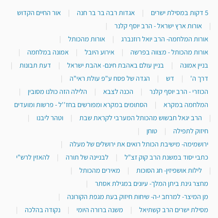
5 דקות במסילת ישרים
|
אגדות רבה בר בר חנה
|
אור החיים הקדוש
|
אורות ארץ ישראל - הרב יוסף קלנר
|
אורות המלחמה- הרב יואל רוזנברג
|
אורות מהכותל
|
אורות מהכותל - מצווה בפרשה
|
אירוע היובל
|
אמונה במלחמה
|
בניין אמונה
|
בניין עולם באהבת חינם- אהבת ישראל
|
דעת תבונות
|
דרך ה'
|
דש
|
הגדה של פסח ע"פ עולת ראי"ה
|
הכוזרי - הרב יוסף קלנר
|
הכנה לצבא
|
הלילה הזה כולנו מסובין
|
המלחמה במקרא
|
הסתומים במקרא ומפורשים בחז''ל - פרשות ומועדים
|
הרב יגאל חבשוש מהכותל המערבי לקראת שבת
|
וטהר ליבנו
|
חיזוק לתפילה
|
טוחן
|
ירושמימה- מישיבת הכותל רואים את ירושלים של מעלה
|
כתבי יסוד במשנת הרב קוק זצ"ל
|
לבניינה של תורה
|
להאזין לרש"י
|
לילות אושפיזין- חג הסוכות
|
מאירים מהכותל
|
מחצר גינת ביתן המלך- עיונים במגילת אסתר
|
מן המיצר- למרחב י-ה- שיחות חיזוק בעת מגפת הקורונה
|
מסילת ישרים הרב קשתיאל
|
משנה ברורה היומי
|
נקודה בהלכה
|