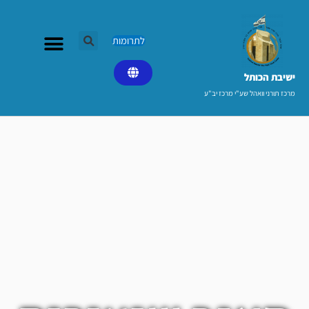
ילוג
תוכן
לתרומות
ישיבת הכותל​
מרכז תורני וואהל שע"י מרכז יב"ע