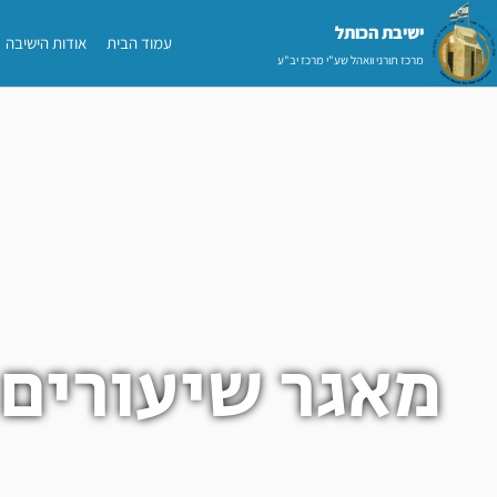
ילוג
ישיבת הכותל​
עמוד הבית
אודות הישיבה
תוכן
מרכז תורני וואהל שע"י מרכז יב"ע
מאגר שיעורים