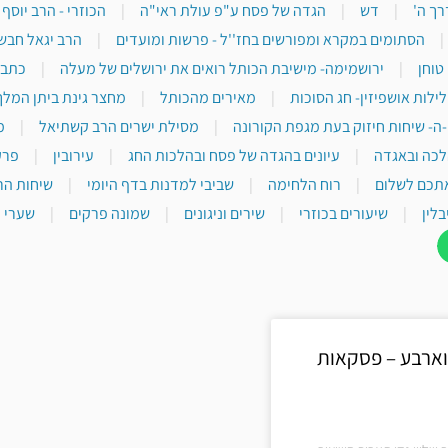
רך ה'
|
דש
|
הגדה של פסח ע"פ עולת ראי"ה
|
הכוזרי - הרב יוסף
|
הסתומים במקרא ומפורשים בחז''ל - פרשות ומועדים
|
הרב יגאל חבש
טוחן
|
ירושמימה- מישיבת הכותל רואים את ירושלים של מעלה
|
כתבי
לילות אושפיזין- חג הסוכות
|
מאירים מהכותל
|
מחצר גינת ביתן המלך
-ה- שיחות חיזוק בעת מגפת הקורונה
|
מסילת ישרים הרב קשתיאל
|
מ
לכה ובאגדה
|
עיונים בהגדה של פסח ובהלכות החג
|
עירובין
|
פרק
תכם לשלום
|
רוח הלחימה
|
שביבי למדנות בדף היומי
|
שיחות הר
בלין
|
שיעורים בכוזרי
|
שירים וניגונים
|
שמונה פרקים
|
שערי י
וארבע – פסקאות