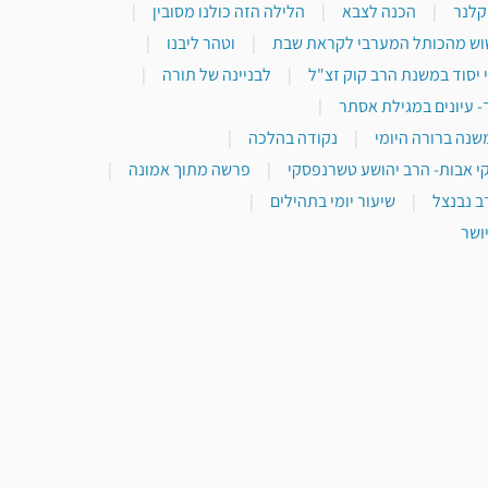
 קלנר
|
הכנה לצבא
|
הלילה הזה כולנו מסובין
|
וש מהכותל המערבי לקראת שבת
|
וטהר ליבנו
|
 יסוד במשנת הרב קוק זצ"ל
|
לבניינה של תורה
|
- עיונים במגילת אסתר
|
שנה ברורה היומי
|
נקודה בהלכה
|
י אבות- הרב יהושע טשרנפסקי
|
פרשה מתוך אמונה
|
ב נבנצל
|
שיעור יומי בתהילים
|
ושר