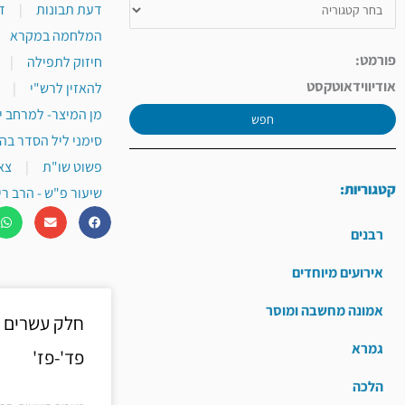
דעת תבונות
|
ד
המלחמה במקרא
פורמט:
חיזוק לתפילה
|
אודיו
וידאו
טקסט
להאזין לרש"י
|
מן המיצר- למרחב י
חפש
סימני ליל הסדר בה
פשוט שו"ת
|
צא
קטגוריות:
שיעור פ"ש - הרב רי
רבנים
אירועים מיוחדים
אמונה מחשבה ומוסר
חלק עשרים 
גמרא
פד'-פז'
הלכה