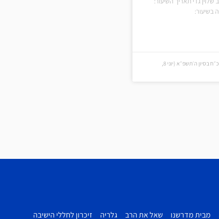
 שלוין גדי תאריך השיעור:
ה בשיעור:
כ״ח בסיון ה׳תשפ״א (כ״ח בסיון ה׳תשפ״א (יוני 8,
מבית מדרשנו
שאל את הרב
גלריה
זיכרון לחללי הישיבה