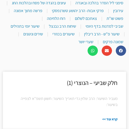
סימני ליל הסדר בהלכה ובאגדה
|
עיונים בהגדה של פסח ובהלכות החג
|
עירובין
|
פרקי אבות- הרב יהושע טשרנפסקי
|
פרשה מתוך אמונה
|
פשוט שו"ת
|
צאתכם לשלום
|
רוח הלחימה
|
שביבי למדנות בדף היומי
|
שיחות הרב נבנצל
|
שיעור יומי בתהילים
|
שיעור פ"ש - הרב ריבלין
|
שיעורים בכוזרי
|
שירים וניגונים
|
שמונה פרקים
|
שערי יושר
חלק שביעי – הנוצרי (1)
מעביר השיעור: הרב שלוין גדי תאריך השיעור: חשוון תשפ"א לצפייה
בשיעור:
קרא עוד >>