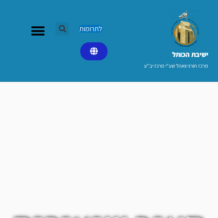
ילוג
תוכן
לתרומות
ישיבת הכותל​
מרכז תורני וואהל שע"י מרכז יב"ע