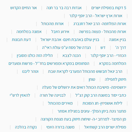
5 דקות במסילת ישרים
|
אגדות רבה בר בר חנה
|
אור החיים הקדוש
|
אורות ארץ ישראל - הרב יוסף קלנר
|
אורות המלחמה- הרב יואל רוזנברג
|
אורות מהכותל
|
אורות מהכותל - מצווה בפרשה
|
אירוע היובל
|
אמונה במלחמה
|
בניין אמונה
|
בניין עולם באהבת חינם- אהבת ישראל
|
דעת תבונות
|
דרך ה'
|
דש
|
הגדה של פסח ע"פ עולת ראי"ה
|
הכוזרי - הרב יוסף קלנר
|
הכנה לצבא
|
הלילה הזה כולנו מסובין
|
המלחמה במקרא
|
הסתומים במקרא ומפורשים בחז''ל - פרשות ומועדים
|
הרב יגאל חבשוש מהכותל המערבי לקראת שבת
|
וטהר ליבנו
|
חיזוק לתפילה
|
טוחן
|
ירושמימה- מישיבת הכותל רואים את ירושלים של מעלה
|
כתבי יסוד במשנת הרב קוק זצ"ל
|
לבניינה של תורה
|
להאזין לרש"י
|
לילות אושפיזין- חג הסוכות
|
מאירים מהכותל
|
מחצר גינת ביתן המלך- עיונים במגילת אסתר
|
מן המיצר- למרחב י-ה- שיחות חיזוק בעת מגפת הקורונה
|
מסילת ישרים הרב קשתיאל
|
משנה ברורה היומי
|
נקודה בהלכה
|