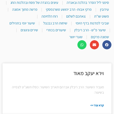
סימני ליל הסדר בהלכה ובאגדה
|
עיונים בהגדה של פסח ובהלכות החג
|
עירובין
|
פרקי אבות- הרב יהושע טשרנפסקי
|
פרשה מתוך אמונה
|
פשוט שו"ת
|
צאתכם לשלום
|
רוח הלחימה
|
שביבי למדנות בדף היומי
|
שיחות הרב נבנצל
|
שיעור יומי בתהילים
|
שיעור פ"ש - הרב ריבלין
|
שיעורים בכוזרי
|
שירים וניגונים
|
שמונה פרקים
|
שערי יושר
וירא יעקב מאוד
מעביר השיעור: הרב ריבלין אברהם תאריך השיעור: כסלו תשע"ט לצפייה
בשיעור:
קרא עוד >>