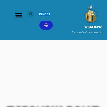
ילוג
תוכן
לתרומות
ישיבת הכותל​
מרכז תורני וואהל שע"י מרכז יב"ע