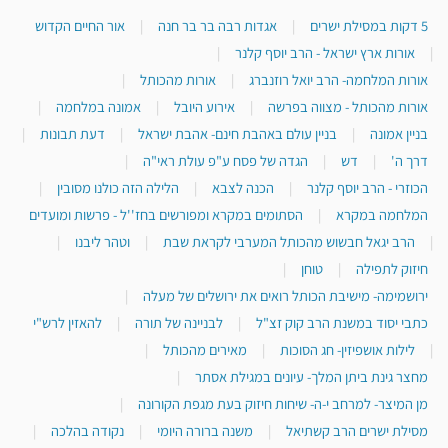
5 דקות במסילת ישרים
|
אגדות רבה בר בר חנה
|
אור החיים הקדוש
|
אורות ארץ ישראל - הרב יוסף קלנר
|
אורות המלחמה- הרב יואל רוזנברג
|
אורות מהכותל
|
אורות מהכותל - מצווה בפרשה
|
אירוע היובל
|
אמונה במלחמה
|
בניין אמונה
|
בניין עולם באהבת חינם- אהבת ישראל
|
דעת תבונות
|
דרך ה'
|
דש
|
הגדה של פסח ע"פ עולת ראי"ה
|
הכוזרי - הרב יוסף קלנר
|
הכנה לצבא
|
הלילה הזה כולנו מסובין
|
המלחמה במקרא
|
הסתומים במקרא ומפורשים בחז''ל - פרשות ומועדים
|
הרב יגאל חבשוש מהכותל המערבי לקראת שבת
|
וטהר ליבנו
|
חיזוק לתפילה
|
טוחן
|
ירושמימה- מישיבת הכותל רואים את ירושלים של מעלה
|
כתבי יסוד במשנת הרב קוק זצ"ל
|
לבניינה של תורה
|
להאזין לרש"י
|
לילות אושפיזין- חג הסוכות
|
מאירים מהכותל
|
מחצר גינת ביתן המלך- עיונים במגילת אסתר
|
מן המיצר- למרחב י-ה- שיחות חיזוק בעת מגפת הקורונה
|
מסילת ישרים הרב קשתיאל
|
משנה ברורה היומי
|
נקודה בהלכה
|