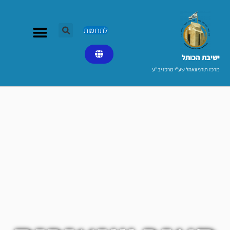
ילוג
תוכן
לתרומות
ישיבת הכותל​
מרכז תורני וואהל שע"י מרכז יב"ע