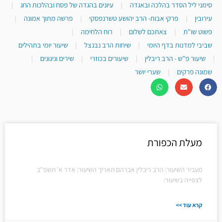
סימני ליל הסדר בהלכה ובאגדה
|
עיונים בהגדה של פסח ובהלכות החג
|
עירובין
|
פרקי אבות- הרב יהושע טשרנפסקי
|
פרשה מתוך אמונה
|
פשוט שו"ת
|
צאתכם לשלום
|
רוח הלחימה
|
שביבי למדנות בדף היומי
|
שיחות הרב נבנצל
|
שיעור יומי בתהילים
|
שיעור פ"ש - הרב ריבלין
|
שיעורים בכוזרי
|
שירים וניגונים
|
שמונה פרקים
|
שערי יושר
מעלת הכפורת
מעביר השיעור: הרב ריבלין אברהם תאריך השיעור: אדר א' תשפ"ב
לצפייה בשיעור:
קרא עוד >>