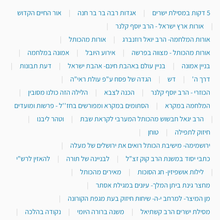
5 דקות במסילת ישרים
|
אגדות רבה בר בר חנה
|
אור החיים הקדוש
|
אורות ארץ ישראל - הרב יוסף קלנר
|
אורות המלחמה- הרב יואל רוזנברג
|
אורות מהכותל
|
אורות מהכותל - מצווה בפרשה
|
אירוע היובל
|
אמונה במלחמה
|
בניין אמונה
|
בניין עולם באהבת חינם- אהבת ישראל
|
דעת תבונות
|
דרך ה'
|
דש
|
הגדה של פסח ע"פ עולת ראי"ה
|
הכוזרי - הרב יוסף קלנר
|
הכנה לצבא
|
הלילה הזה כולנו מסובין
|
המלחמה במקרא
|
הסתומים במקרא ומפורשים בחז''ל - פרשות ומועדים
|
הרב יגאל חבשוש מהכותל המערבי לקראת שבת
|
וטהר ליבנו
|
חיזוק לתפילה
|
טוחן
|
ירושמימה- מישיבת הכותל רואים את ירושלים של מעלה
|
כתבי יסוד במשנת הרב קוק זצ"ל
|
לבניינה של תורה
|
להאזין לרש"י
|
לילות אושפיזין- חג הסוכות
|
מאירים מהכותל
|
מחצר גינת ביתן המלך- עיונים במגילת אסתר
|
מן המיצר- למרחב י-ה- שיחות חיזוק בעת מגפת הקורונה
|
מסילת ישרים הרב קשתיאל
|
משנה ברורה היומי
|
נקודה בהלכה
|