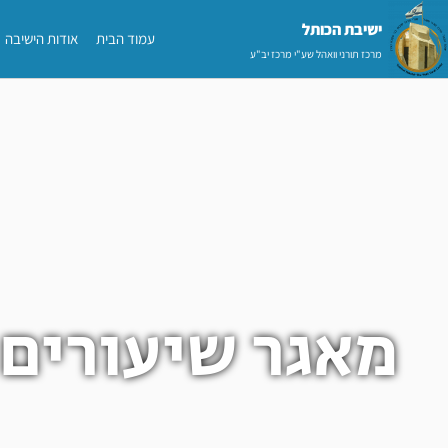
ילוג
ישיבת הכותל​
עמוד הבית
אודות הישיבה
תוכן
מרכז תורני וואהל שע"י מרכז יב"ע
מאגר שיעורים