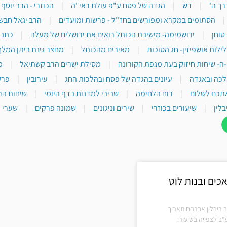
רך ה'
|
דש
|
הגדה של פסח ע"פ עולת ראי"ה
|
הכוזרי - הרב יוסף
|
הסתומים במקרא ומפורשים בחז''ל - פרשות ומועדים
|
הרב יגאל חבש
טוחן
|
ירושמימה- מישיבת הכותל רואים את ירושלים של מעלה
|
כתבי
לילות אושפיזין- חג הסוכות
|
מאירים מהכותל
|
מחצר גינת ביתן המלך
-ה- שיחות חיזוק בעת מגפת הקורונה
|
מסילת ישרים הרב קשתיאל
|
מ
לכה ובאגדה
|
עיונים בהגדה של פסח ובהלכות החג
|
עירובין
|
פרק
תכם לשלום
|
רוח הלחימה
|
שביבי למדנות בדף היומי
|
שיחות הר
בלין
|
שיעורים בכוזרי
|
שירים וניגונים
|
שמונה פרקים
|
שערי י
ים ובנות לוט
ב ריבלין אברהם תאריך
"ב לצפייה בשיעור: