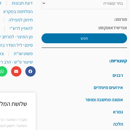
דעת תבונות
|
ד
המלחמה במקרא
פורמט:
חיזוק לתפילה
|
אודיו
וידאו
טקסט
להאזין לרש"י
|
מן המיצר- למרחב י
חפש
סימני ליל הסדר בה
פשוט שו"ת
|
צא
קטגוריות:
שיעור פ"ש - הרב רי
רבנים
אירועים מיוחדים
אמונה מחשבה ומוסר
שלושת המלאכ
גמרא
מעביר השיעור: הר
הלכה
השיעור: חשוון תשפ