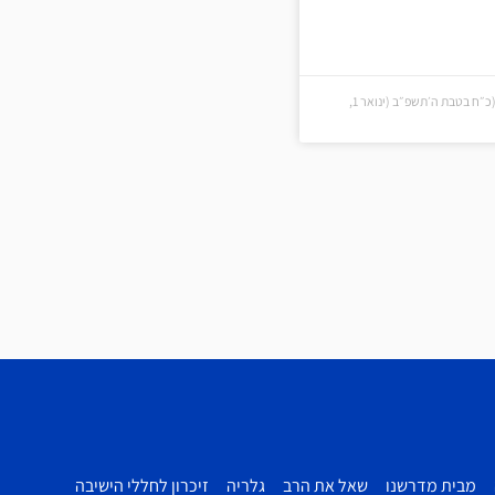
כ״ח בטבת ה׳תשפ״ב (כ״ח בטבת ה׳תשפ״ב (ינואר 1,
מבית מדרשנו
שאל את הרב
גלריה
זיכרון לחללי הישיבה