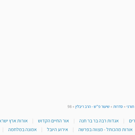
תורני
»
סדרות
»
שיעור פ"ש - הרב ריבלין
»
98
|
אגדות רבה בר בר חנה
|
אור החיים הקדוש
|
אורות ארץ ישראל
אורות מהכותל - מצווה בפרשה
|
אירוע היובל
|
אמונה במלחמה
|