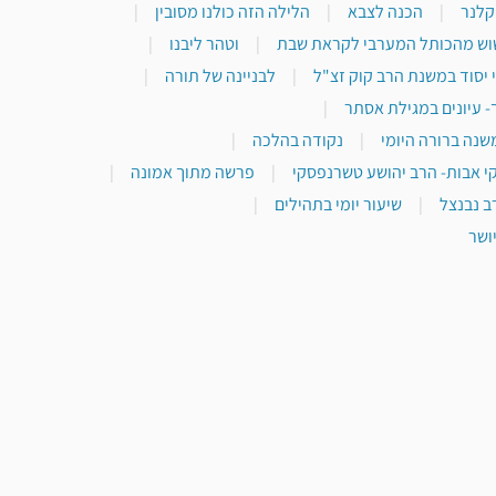
 קלנר
|
הכנה לצבא
|
הלילה הזה כולנו מסובין
|
וש מהכותל המערבי לקראת שבת
|
וטהר ליבנו
|
 יסוד במשנת הרב קוק זצ"ל
|
לבניינה של תורה
|
- עיונים במגילת אסתר
|
שנה ברורה היומי
|
נקודה בהלכה
|
י אבות- הרב יהושע טשרנפסקי
|
פרשה מתוך אמונה
|
ב נבנצל
|
שיעור יומי בתהילים
|
ושר