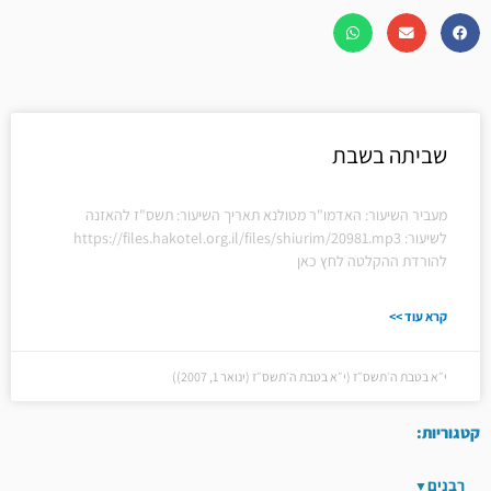
שביתה בשבת
מעביר השיעור: האדמו"ר מטולנא תאריך השיעור: תשס"ז להאזנה
לשיעור: https://files.hakotel.org.il/files/shiurim/20981.mp3
להורדת ההקלטה לחץ כאן
קרא עוד >>
י״א בטבת ה׳תשס״ז (י״א בטבת ה׳תשס״ז (ינואר 1, 2007))
קטגוריות:
רבנים