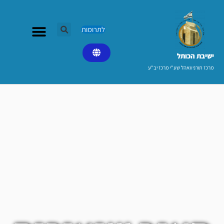
ילוג
תוכן
לתרומות
ישיבת הכותל​
מרכז תורני וואהל שע"י מרכז יב"ע