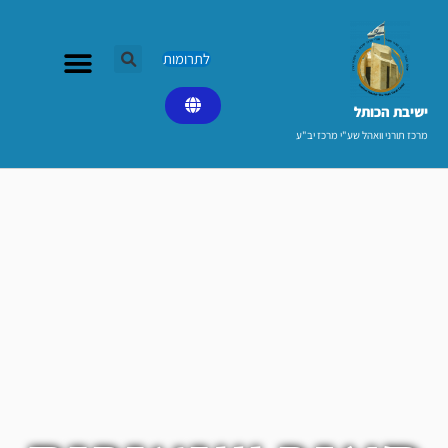
ילוג
תוכן
לתרומות
ישיבת הכותל​
מרכז תורני וואהל שע"י מרכז יב"ע