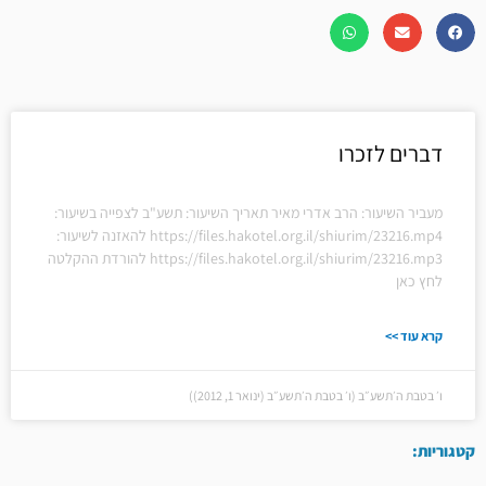
דברים לזכרו
מעביר השיעור: הרב אדרי מאיר תאריך השיעור: תשע"ב לצפייה בשיעור:
https://files.hakotel.org.il/shiurim/23216.mp4 להאזנה לשיעור:
https://files.hakotel.org.il/shiurim/23216.mp3 להורדת ההקלטה
לחץ כאן
קרא עוד >>
ו׳ בטבת ה׳תשע״ב (ו׳ בטבת ה׳תשע״ב (ינואר 1, 2012))
קטגוריות: