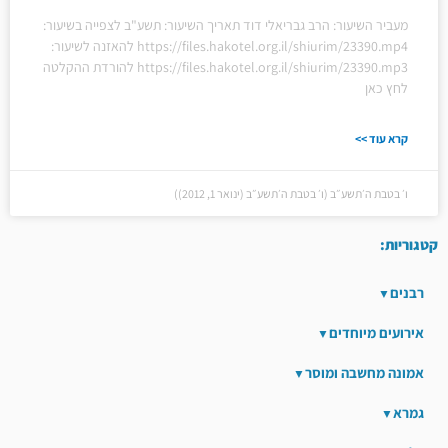
מעביר השיעור: הרב גבריאלי דוד תאריך השיעור: תשע"ב לצפייה בשיעור:
https://files.hakotel.org.il/shiurim/23390.mp4 להאזנה לשיעור:
https://files.hakotel.org.il/shiurim/23390.mp3 להורדת ההקלטה
לחץ כאן
קרא עוד >>
ו׳ בטבת ה׳תשע״ב (ו׳ בטבת ה׳תשע״ב (ינואר 1, 2012))
קטגוריות:
רבנים
אירועים מיוחדים
אמונה מחשבה ומוסר
גמרא