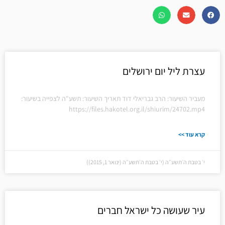
עצרת ליל יום ירושלים
מעביר השיעור: הרב גבריאלי דוד תאריך השיעור: תשע"ה לצפייה בשיעור:
https://files.hakotel.org.il/shiurim/24702.mp4
קרא עוד >>
י׳ בטבת ה׳תשע״ה (י׳ בטבת ה׳תשע״ה (ינואר 1, 2015))
עיר שעושה כל ישראל חברים