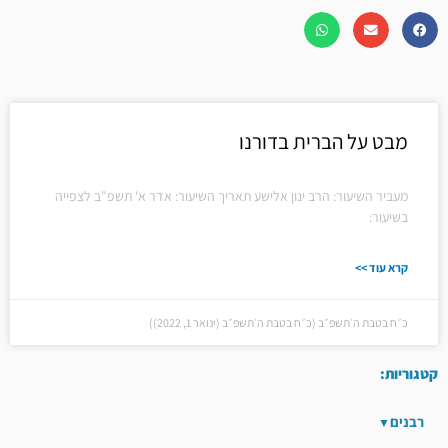
מבט על הברית בדורנו
מעביר השיעור: הרב ינון אלישע תאריך השיעור: אדר א' תשפ"ב לצפייה
בשיעור:
קרא עוד >>
כ״ח בטבת ה׳תשפ״ב (כ״ח בטבת ה׳תשפ״ב (ינואר 1, 2022))
קטגוריות:
רבנים