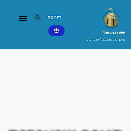
ילוג
תוכן
לתרומות
ישיבת הכותל​
מרכז תורני וואהל שע"י מרכז יב"ע