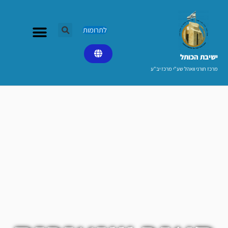
ילוג
תוכן
לתרומות
ישיבת הכותל​
מרכז תורני וואהל שע"י מרכז יב"ע