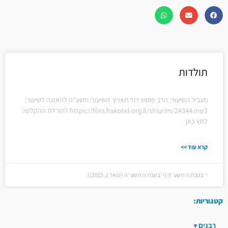
תולדות
מעביר השיעור: הרב פוטש דוד תאריך השיעור: תשע"ה להאזנה לשיעור:
https://files.hakotel.org.il/shiurim/24344.mp3 להורדת ההקלטה
לחץ כאן
קרא עוד >>
י׳ בטבת ה׳תשע״ה (י׳ בטבת ה׳תשע״ה (ינואר 1, 2015))
קטגוריות:
רבנים