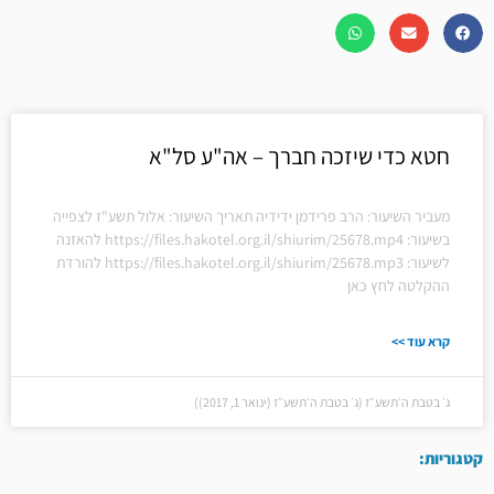
חטא כדי שיזכה חברך – אה"ע סל"א
מעביר השיעור: הרב פרידמן ידידיה תאריך השיעור: אלול תשע"ז לצפייה
בשיעור: https://files.hakotel.org.il/shiurim/25678.mp4 להאזנה
לשיעור: https://files.hakotel.org.il/shiurim/25678.mp3 להורדת
ההקלטה לחץ כאן
קרא עוד >>
ג׳ בטבת ה׳תשע״ז (ג׳ בטבת ה׳תשע״ז (ינואר 1, 2017))
קטגוריות: