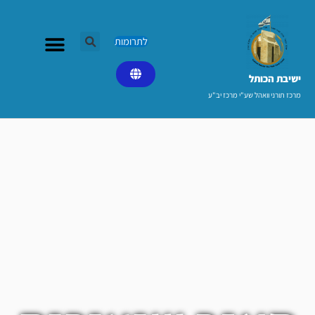
ילוג
תוכן
לתרומות
ישיבת הכותל​
מרכז תורני וואהל שע"י מרכז יב"ע