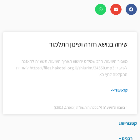
שיחה בנושא חזרה ושינון התלמוד
מעביר השיעור: הרב שמידט יהושוע תאריך השיעור: תשע"ה להאזנה
לשיעור: https://files.hakotel.org.il/shiurim/24550.mp3 להורדת
ההקלטה לחץ כאן
קרא עוד >>
י׳ בטבת ה׳תשע״ה (י׳ בטבת ה׳תשע״ה (ינואר 1, 2015))
קטגוריות:
רבנים