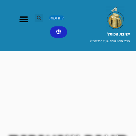
ילוג
תוכן
לתרומות
ישיבת הכותל​
מרכז תורני וואהל שע"י מרכז יב"ע