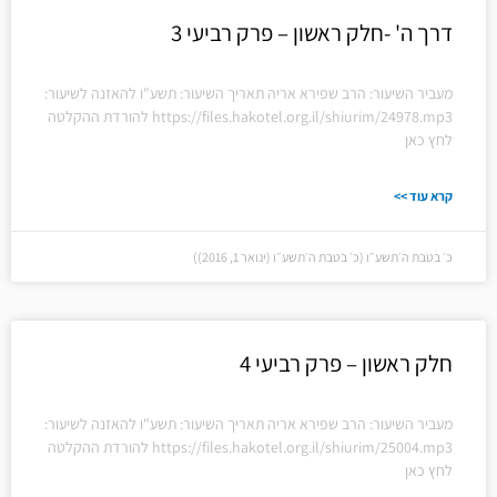
דרך ה' -חלק ראשון – פרק רביעי 3
מעביר השיעור: הרב שפירא אריה תאריך השיעור: תשע"ו להאזנה לשיעור:
https://files.hakotel.org.il/shiurim/24978.mp3 להורדת ההקלטה
לחץ כאן
קרא עוד >>
כ׳ בטבת ה׳תשע״ו (כ׳ בטבת ה׳תשע״ו (ינואר 1, 2016))
חלק ראשון – פרק רביעי 4
מעביר השיעור: הרב שפירא אריה תאריך השיעור: תשע"ו להאזנה לשיעור:
https://files.hakotel.org.il/shiurim/25004.mp3 להורדת ההקלטה
לחץ כאן