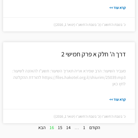
קרא עוד >>
כ׳ בטבת ה׳תשע״ו (כ׳ בטבת ה׳תשע״ו (ינואר 1, 2016))
דרך ה' חלק א פרק חמישי 2
מעביר השיעור: הרב שפירא אריה תאריך השיעור: תשע"ו להאזנה לשיעור:
https://files.hakotel.org.il/shiurim/25039.mp3 להורדת ההקלטה
לחץ כאן
קרא עוד >>
כ׳ בטבת ה׳תשע״ו (כ׳ בטבת ה׳תשע״ו (ינואר 1, 2016))
הקודם
1
…
14
15
16
הבא