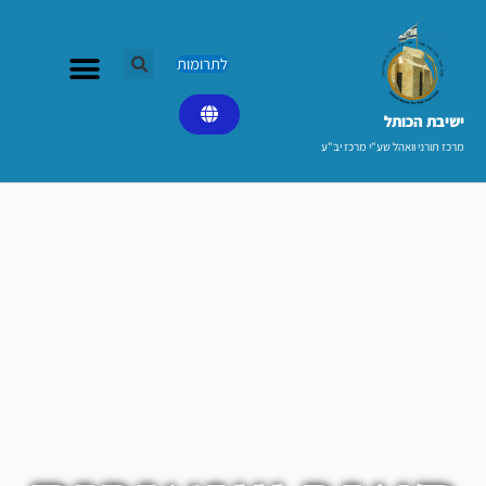
ילוג
תוכן
לתרומות
ישיבת הכותל​
מרכז תורני וואהל שע"י מרכז יב"ע