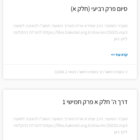
סיום פרק רביעי (חלק א)
מעביר השיעור: הרב שפירא אריה תאריך השיעור: תשע"ו להאזנה לשיעור:
https://files.hakotel.org.il/shiurim/25025.mp3 להורדת ההקלטה
לחץ כאן
קרא עוד >>
כ׳ בטבת ה׳תשע״ו (כ׳ בטבת ה׳תשע״ו (ינואר 1, 2016))
דרך ה' חלק א פרק חמישי 1
מעביר השיעור: הרב שפירא אריה תאריך השיעור: תשע"ו להאזנה לשיעור:
https://files.hakotel.org.il/shiurim/25032.mp3 להורדת ההקלטה
לחץ כאן