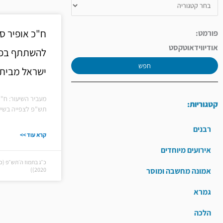
ח"כ אופיר ס
פורמט:
אודיו
וידאו
טקסט
להשתתף בפר
חפש
ישראל מבית 
מעביר השיעור: ח"כ
קטגוריות:
תש"פ לצפייה בשיע
רבנים
קרא עוד >>
אירועים מיוחדים
אמונה מחשבה ומוסר
2020))
גמרא
הלכה