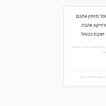
ופר מזמין אתכם
וייקט אהבת
ישיבת הכותל
 סופר אופיר תאריך השיעור:
ור:
כ״ג בתמוז ה׳תש״פ (כ״ג בתמוז ה׳תש״פ (יולי 15,