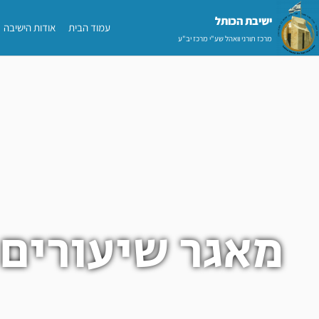
ילוג
ישיבת הכותל​
עמוד הבית
אודות הישיבה
תוכן
מרכז תורני וואהל שע"י מרכז יב"ע
מאגר שיעורים