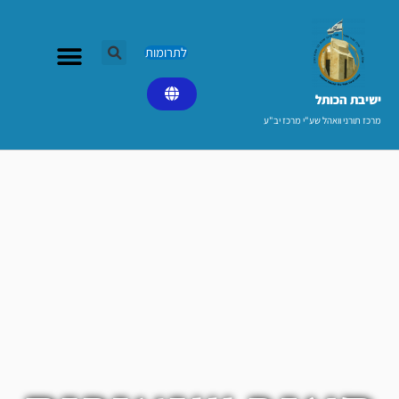
ילוג
תוכן
לתרומות
ישיבת הכותל​
מרכז תורני וואהל שע"י מרכז יב"ע