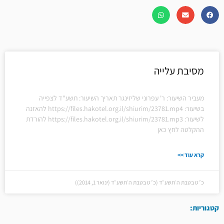
מסיבת עלייה
מעביר השיעור: ר' עפרוני שליזינגר תאריך השיעור: תשע"ד לצפייה
בשיעור: https://files.hakotel.org.il/shiurim/23781.mp4 להאזנה
לשיעור: https://files.hakotel.org.il/shiurim/23781.mp3 להורדת
ההקלטה לחץ כאן
קרא עוד >>
כ״ט בטבת ה׳תשע״ד (כ״ט בטבת ה׳תשע״ד (ינואר 1, 2014))
קטגוריות: