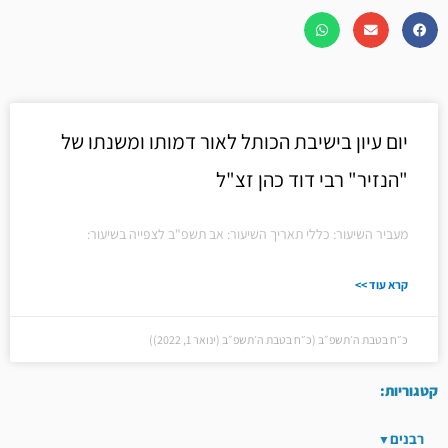
יום עיון בישיבת הכותל לאור דמותו ומשנתו של
"הנזיר" רבי דוד כהן זצ"ל
מעביר השיעור: כללי תאריך השיעור: אב תשפ"ב לצפייה בשיעור:
קרא עוד >>
כ״ח בטבת ה׳תשפ״ב (כ״ח בטבת ה׳תשפ״ב (ינואר 1, 2022))
קטגוריות:
רבנים