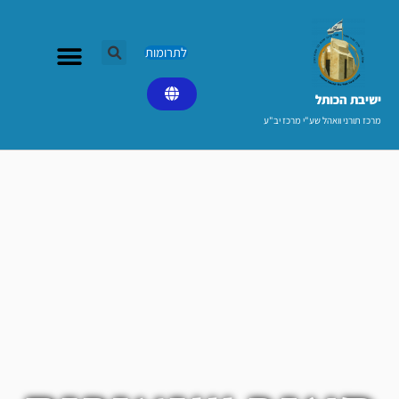
ילוג
תוכן
לתרומות
ישיבת הכותל​
מרכז תורני וואהל שע"י מרכז יב"ע