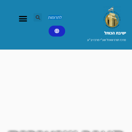
ילוג
תוכן
לתרומות
ישיבת הכותל​
מרכז תורני וואהל שע"י מרכז יב"ע