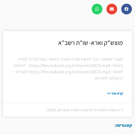
מוצש"ק וארא- שו"ת רשב"א
מעביר השיעור: הרב ליפשיץ טוביה תאריך השיעור: טבת תש"פ לצפייה
בשיעור: https://files.hakotel.org.il/shiurim/26572.mp4 להאזנה
לשיעור: https://files.hakotel.org.il/shiurim/26572.mp3 להורדת
ההקלטה לחץ כאן
קרא עוד >>
כ״ט בטבת ה׳תש״פ (כ״ט בטבת ה׳תש״פ (ינואר 26, 2020))
קטגוריות: